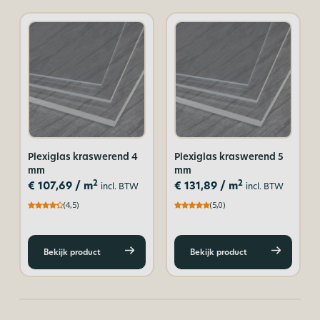
Plexiglas kraswerend 4
Plexiglas kraswerend 5
mm
mm
2
2
€
107,69
/ m
€
131,89
/ m
incl. BTW
incl. BTW
(4,5)
(5,0)
Bekijk product
Bekijk product