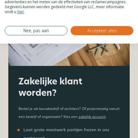
advertenties en het meten van de effectiviteit van reclamecampagnes.
Gegevens kunnen worden gedeeld met Google LLC, meer informatie
vindt u
hier
.
Nee, pas aan
Accepteer alles
Zakelijke klant
worden?
Bestel je als bouwbedrijf of architect? Of projectmatig vanuit
een bedrijf of organisatie? Kies een
zakelijk account
.
Laat grote maatwerk partijen frezen in ons
machinepark