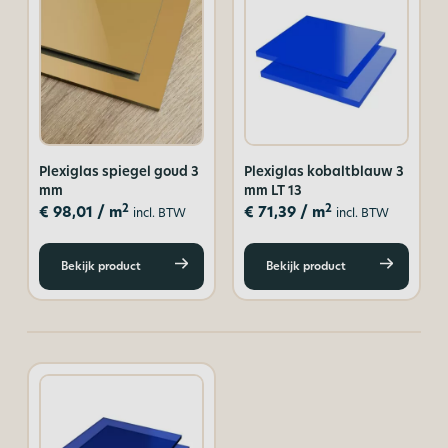
Plexiglas spiegel goud 3
Plexiglas kobaltblauw 3
mm
mm LT 13
2
2
€
98,01
/ m
€
71,39
/ m
incl. BTW
incl. BTW
Bekijk product
Bekijk product