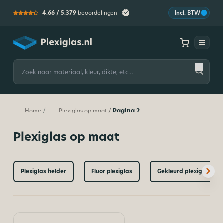
4.66 /
5.379
beoordelingen
Incl. BTW
Plexiglas
Zoeken
naar:
Pagina 2
/
/
Home
Plexiglas op maat
Plexiglas op maat
Plexiglas helder
Fluor plexiglas
Gekleurd plexiglas op