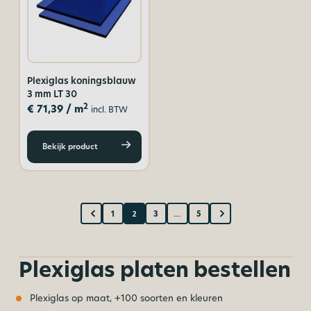
Plexiglas koningsblauw
3 mm LT 30
2
€
71,39
/ m
incl. BTW
Bekijk product
1
2
3
…
5
Plexiglas platen bestellen
Plexiglas op maat, +100 soorten en kleuren