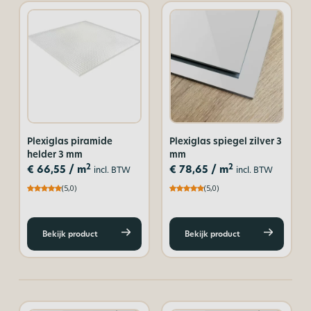
Plexiglas piramide
Plexiglas spiegel zilver 3
helder 3 mm
mm
2
2
€
66,55
/ m
€
78,65
/ m
incl. BTW
incl. BTW
(5,0)
(5,0)
Bekijk product
Bekijk product