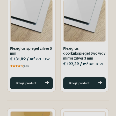
Plexiglas spiegel zilver 5
Plexiglas
mm
doorkijkspiegel two way
mirror zilver 3 mm
2
€
131,89
/ m
incl. BTW
2
€
192,39
/ m
incl. BTW
(4,0)
Bekijk product
Bekijk product