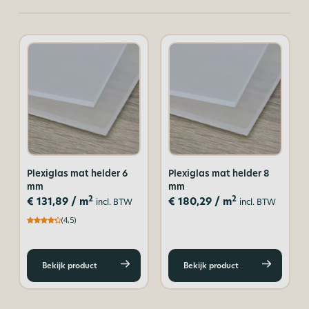
Plexiglas mat helder 6
Plexiglas mat helder 8
mm
mm
2
2
€
131,89
/ m
€
180,29
/ m
incl. BTW
incl. BTW
(4,5)
Bekijk product
Bekijk product