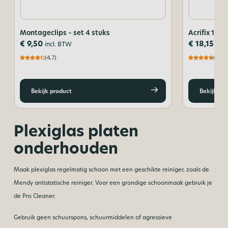
Montageclips – set 4 stuks
Acrifix 192
€
9,50
€
18,15
incl. BTW
incl
(4,7)
(5,0)
Bekijk product
Bekijk pr
Plexiglas platen
onderhouden
Maak plexiglas regelmatig schoon met een geschikte reiniger, zoals de
Mendy antistatische reiniger. Voor een grondige schoonmaak gebruik je
de Pro Cleaner.
Gebruik geen schuurspons, schuurmiddelen of agressieve