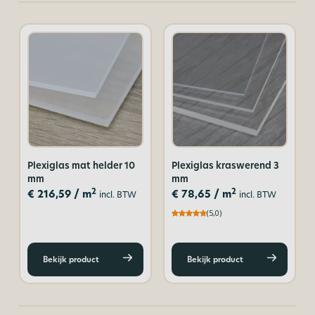
Plexiglas mat helder 10
Plexiglas kraswerend 3
mm
mm
2
2
€
216,59
/ m
€
78,65
/ m
incl. BTW
incl. BTW
(5,0)
Bekijk product
Bekijk product