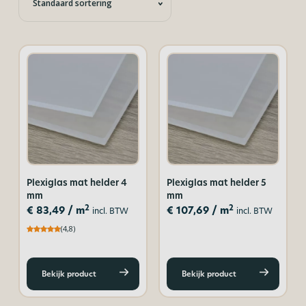
Plexiglas mat helder 4
Plexiglas mat helder 5
mm
mm
2
2
€
83,49
/ m
€
107,69
/ m
incl. BTW
incl. BTW
(4,8)
Bekijk product
Bekijk product