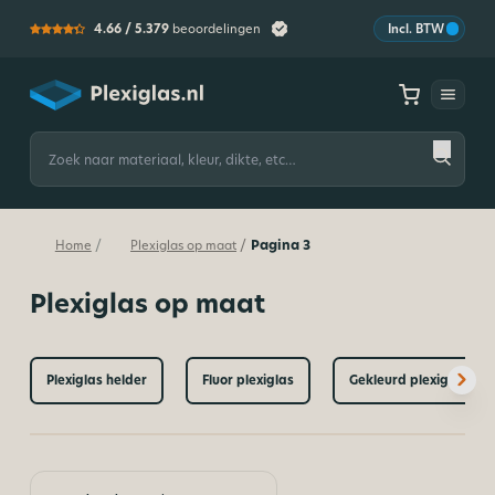
4.66 /
5.379
beoordelingen
Incl. BTW
Plexiglas
Zoeken
naar:
Pagina 3
/
/
Home
Plexiglas op maat
Plexiglas op maat
Plexiglas helder
Fluor plexiglas
Gekleurd plexiglas op