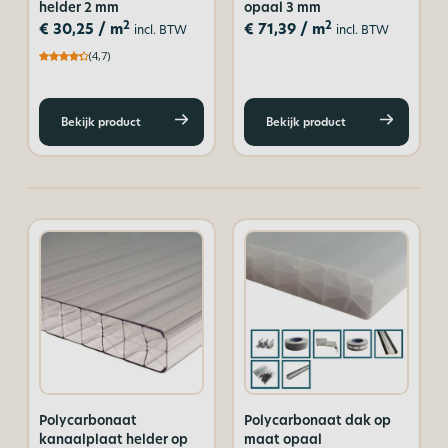
helder 2 mm
opaal 3 mm
2
2
€
30,25
/ m
€
71,39
/ m
incl. BTW
incl. BTW
(4,7)
Bekijk product
Bekijk product
Polycarbonaat
Polycarbonaat dak op
kanaalplaat helder op
maat opaal