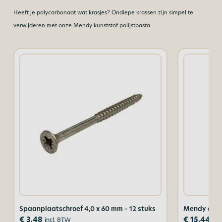
Heeft je polycarbonaat wat krasjes? Ondiepe krassen zijn simpel te
verwijderen met onze
Mendy kunststof polijstpasta
.
Spaanplaatschroef 4,0 x 60 mm – 12 stuks
Mendy antis
€
3,48
€
15,44
incl. BTW
inc