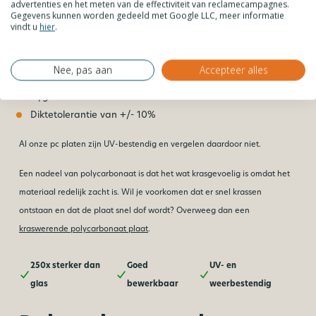
Goed bewerkbaar – boren, zagen, graveren et cetera
advertenties en het meten van de effectiviteit van reclamecampagnes.
Gegevens kunnen worden gedeeld met Google LLC, meer informatie
Glashelder, getint of gekleurd
vindt u
hier
.
Diktes van
t/m
mm
2
15
Recyclebaar
Nee, pas aan
Accepteer alles
Vochtbestendig en hittebestendig (brandklasse B1)
Hygiënisch
Diktetolerantie van +/- 10%
Al onze pc platen zijn UV-bestendig en vergelen daardoor niet.
Een nadeel van polycarbonaat is dat het wat krasgevoelig is omdat het
materiaal redelijk zacht is. Wil je voorkomen dat er snel krassen
ontstaan en dat de plaat snel dof wordt? Overweeg dan een
kraswerende polycarbonaat plaat
.
250x sterker dan
Goed
UV- en
glas
bewerkbaar
weerbestendig