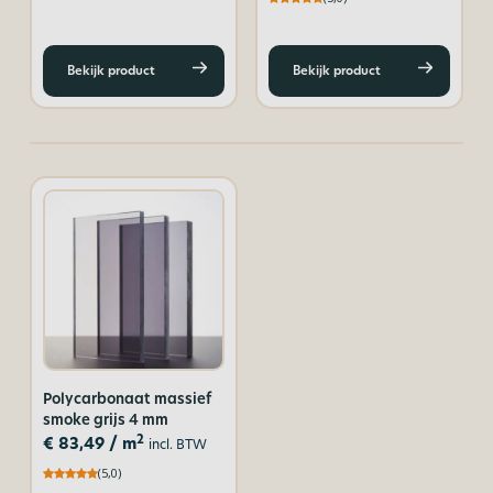
Bekijk product
Bekijk product
Polycarbonaat massief
smoke grijs 4 mm
2
€
83,49
/ m
incl. BTW
(5,0)