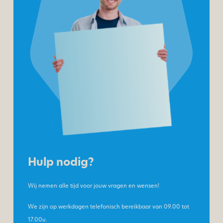
Hulp nodig?
Wij nemen alle tijd voor jouw vragen en wensen!
We zijn op werkdagen telefonisch bereikbaar van
09.00 tot
17.00u.