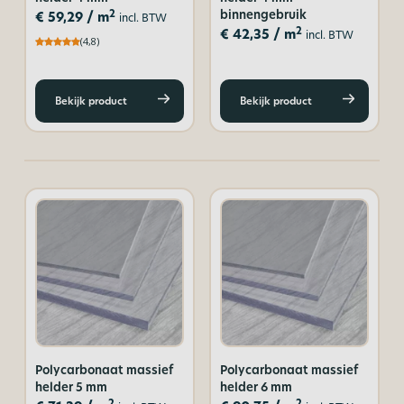
binnengebruik
2
€
59,29
/ m
incl. BTW
2
€
42,35
/ m
incl. BTW
(4,8)
Bekijk product
Bekijk product
Polycarbonaat massief
Polycarbonaat massief
helder 5 mm
helder 6 mm
2
2