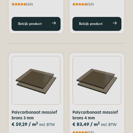
(5,0)
(5,0)
Bekijk product
Bekijk product
Polycarbonaat massief
Polycarbonaat massief
brons 3 mm
brons 4 mm
2
2
€
59,29
/ m
€
83,49
/ m
incl. BTW
incl. BTW
(5,0)