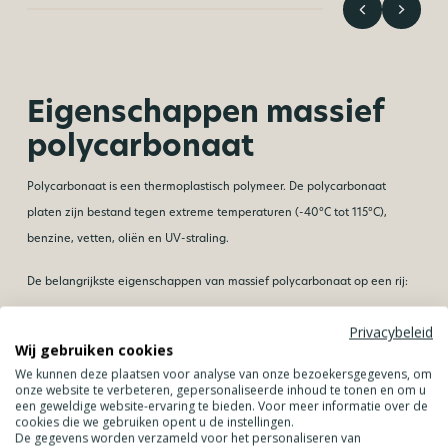
Eigenschappen massief
polycarbonaat
Polycarbonaat is een thermoplastisch polymeer. De polycarbonaat
platen zijn bestand tegen extreme temperaturen (-40°C tot 115°C),
benzine, vetten, oliën en UV-straling.
De belangrijkste eigenschappen van massief polycarbonaat op een rij:
Licht van gewicht
Privacybeleid
Slagvast
Wij gebruiken cookies
We kunnen deze plaatsen voor analyse van onze bezoekersgegevens, om
250x sterker dan glas en daardoor nagenoeg
onze website te verbeteren, gepersonaliseerde inhoud te tonen en om u
onbreekbaar
een geweldige website-ervaring te bieden. Voor meer informatie over de
cookies die we gebruiken opent u de instellingen.
Licht flexibel en koud te buigen
De gegevens worden verzameld voor het personaliseren van