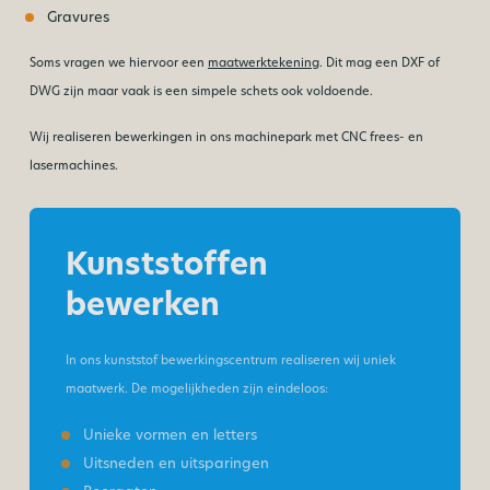
Gravures
Soms vragen we hiervoor een
maatwerktekening
. Dit mag een DXF of
DWG zijn maar vaak is een simpele schets ook voldoende.
Wij realiseren bewerkingen in ons machinepark met CNC frees- en
lasermachines.
Kunststoffen
bewerken
In ons kunststof bewerkingscentrum realiseren wij uniek
maatwerk. De mogelijkheden zijn eindeloos:
Unieke vormen en letters
Uitsneden en uitsparingen