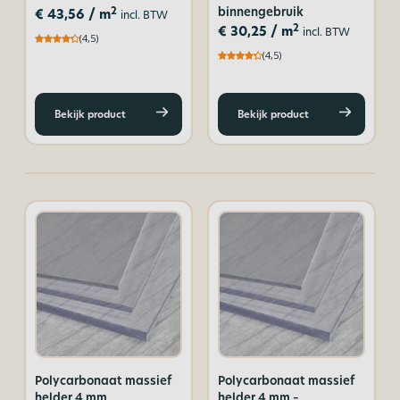
binnengebruik
2
€
43,56
/ m
incl. BTW
2
€
30,25
/ m
incl. BTW
(4,5)
(4,5)
Bekijk product
Bekijk product
Polycarbonaat massief
Polycarbonaat massief
helder 4 mm
helder 4 mm –