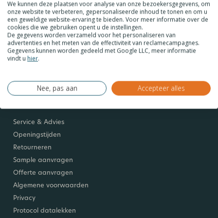
Technische informatie
We kunnen deze plaatsen voor analyse van onze bezoekersgegevens, om
onze website te verbeteren, gepersonaliseerde inhoud te tonen en om u
Werken bij Plexiglas.nl
een geweldige website-ervaring te bieden. Voor meer informatie over de
cookies die we gebruiken opent u de instellingen.
Plexiglas.nl in de media
De gegevens worden verzameld voor het personaliseren van
Acties & kortingen
advertenties en het meten van de effectiviteit van reclamecampagnes.
Gegevens kunnen worden gedeeld met Google LLC, meer informatie
Inspiratie & toepassingen
vindt u
hier
.
Blog
Nee, pas aan
Accepteer alles
Klantenservice
Service & Advies
Openingstijden
Retourneren
Sample aanvragen
Offerte aanvragen
Algemene voorwaarden
Privacy
Protocol datalekken