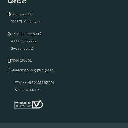
Contact
Habraken 2330
5507 TL Veldhoven
J. van der Leeweg 2
4033 BD Lienden
(bezoekadres)
0344-210002
klantenservice@plexiglas.nl
BTW nr: NL803764455B01
KvK nr: 17087114