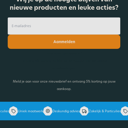
nieuwe producten en leuke acties?
Aanmelden
Lees onze nieuwsbrief!
Ontvang 5% korting en blijf op de hoogte van de laatste
ontwikkelingen.
Meld je aan voor onze nieuwsbrief en ontvang 5% korting op jouw
aankoop.
er
Uniek maatwerk
Deskundig advies
Zakelijk & Particulier
Un