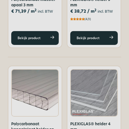
opaal 3 mm
mm
2
2
€
71,39
/ m
€
38,72
/ m
incl. BTW
incl. BTW
(4,9)
Bekijk product
Bekijk product
Polycarbonaat
PLEXIGLAS® helder 4