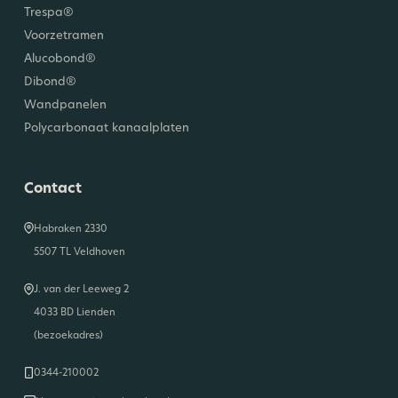
Trespa®
Voorzetramen
Alucobond®
Dibond®
Wandpanelen
Polycarbonaat kanaalplaten
Contact
Habraken 2330
5507 TL Veldhoven
J. van der Leeweg 2
4033 BD Lienden
(bezoekadres)
0344-210002