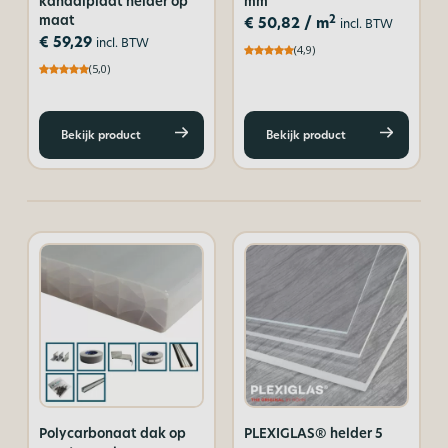
kanaalplaat helder op
mm
maat
2
€
50,82
/ m
incl. BTW
€
59,29
incl. BTW
(4,9)
(5,0)
Bekijk product
Bekijk product
Polycarbonaat dak op
PLEXIGLAS® helder 5