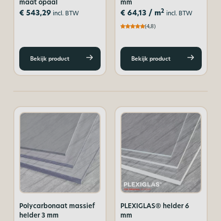
maat opaal
mm
2
€
543,29
€
64,13
/ m
incl. BTW
incl. BTW
(4,8)
Bekijk product
Bekijk product
Polycarbonaat massief
PLEXIGLAS® helder 6
helder 3 mm
mm