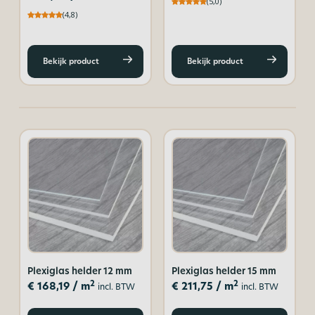
(5,0)
(4,8)
Bekijk product
Bekijk product
Plexiglas helder 12 mm
Plexiglas helder 15 mm
2
2
€
168,19
/ m
€
211,75
/ m
incl. BTW
incl. BTW