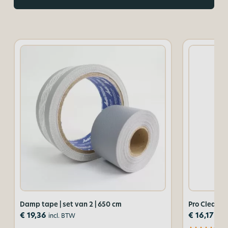
Damp tape | set van 2 | 650 cm
Pro Cleaner
€
19,36
€
16,17
incl. BTW
incl