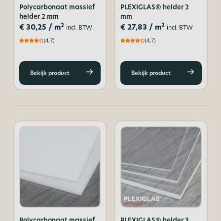
Polycarbonaat massief
PLEXIGLAS® helder 2
helder 2 mm
mm
2
2
€
30,25
/ m
€
27,83
/ m
incl. BTW
incl. BTW
(4,7)
(4,7)
Bekijk product
Bekijk product
Polycarbonaat massief
PLEXIGLAS® helder 3