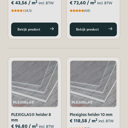
2
2
€
43,56
/ m
€
72,60
/ m
incl. BTW
incl. BTW
(4,5)
(4,8)
Bekijk product
Bekijk product
PLEXIGLAS® helder 8
Plexiglas helder 10 mm
mm
2
€
118,58
/ m
incl. BTW
2
€
96,80
/ m
incl. BTW