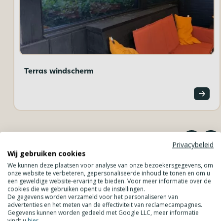
Terras windscherm
Privacybeleid
Wij gebruiken cookies
We kunnen deze plaatsen voor analyse van onze bezoekersgegevens, om
onze website te verbeteren, gepersonaliseerde inhoud te tonen en om u
Verschillende lichtplaten
een geweldige website-ervaring te bieden. Voor meer informatie over de
cookies die we gebruiken opent u de instellingen.
De gegevens worden verzameld voor het personaliseren van
Er zijn verschillende soorten lichtplaten van diverse materialen. Iedere
advertenties en het meten van de effectiviteit van reclamecampagnes.
Gegevens kunnen worden gedeeld met Google LLC, meer informatie
soort en ieder materiaal heeft zijn eigen lichtdoorlaat. Lees hieronder
vindt u
hier
.