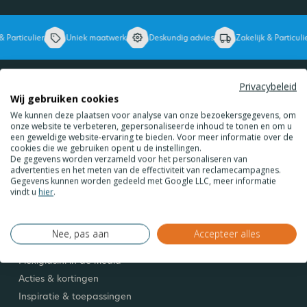
 Particulier
Uniek maatwerk
Deskundig advies
Zakelijk & Particulie
Privacybeleid
Wij gebruiken cookies
Over Plexiglas.nl
We kunnen deze plaatsen voor analyse van onze bezoekersgegevens, om
onze website te verbeteren, gepersonaliseerde inhoud te tonen en om u
Over ons
een geweldige website-ervaring te bieden. Voor meer informatie over de
cookies die we gebruiken opent u de instellingen.
Bedrijfsgegevens
De gegevens worden verzameld voor het personaliseren van
advertenties en het meten van de effectiviteit van reclamecampagnes.
Veelgestelde vragen
Gegevens kunnen worden gedeeld met Google LLC, meer informatie
Plexiglas.nl & duurzaamheid
vindt u
hier
.
Zakelijke bestelling
Technische informatie
Nee, pas aan
Accepteer alles
Werken bij Plexiglas.nl
Plexiglas.nl in de media
Acties & kortingen
Inspiratie & toepassingen