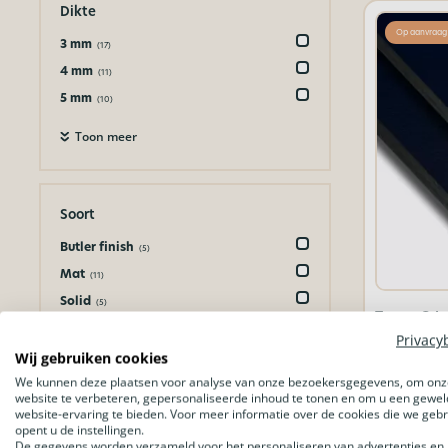
Dikte
Op aanvraag
3 mm
(17)
4 mm
(11)
5 mm
(10)
Toon meer
Soort
Butler finish
(5)
Mat
(11)
Solid
(5)
Trespa® Iz
Spiegel
(2)
mm | op maa
Privacy
€
154,88
Urban
Wij gebruiken cookies
(4)
We kunnen deze plaatsen voor analyse van onze bezoekersgegevens, om onz
website te verbeteren, gepersonaliseerde inhoud te tonen en om u een gewel
Bekijk 
website-ervaring te bieden. Voor meer informatie over de cookies die we geb
opent u de instellingen.
Afmeting
De gegevens worden verzameld voor het personaliseren van advertenties en 