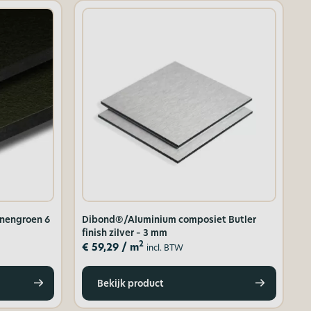
nengroen 6
Dibond®/Aluminium composiet Butler
finish zilver – 3 mm
2
€
59,29
/ m
incl. BTW
Bekijk product