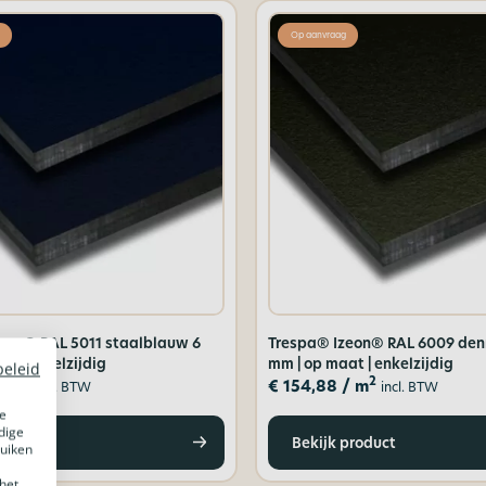
Op aanvraag
eon® RAL 5011 staalblauw 6
Trespa® Izeon® RAL 6009 den
t | enkelzijdig
mm | op maat | enkelzijdig
beleid
2
2
/ m
€
154,88
/ m
incl. BTW
incl. BTW
e
dige
product
Bekijk product
ruiken
het