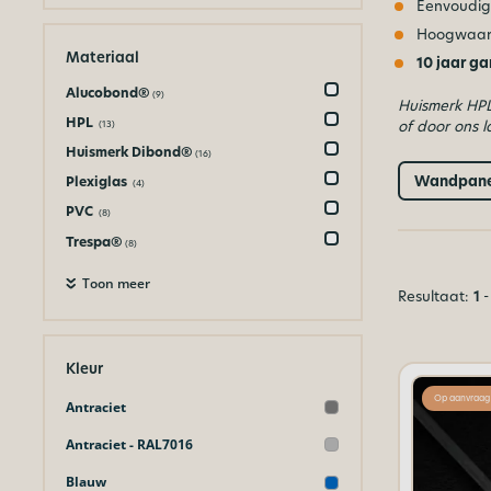
Eenvoudig
Hoogwaard
Materiaal
10 jaar ga
Alucobond®
(9)
Huismerk HP
HPL
of door ons 
(13)
Huismerk Dibond®
(16)
Wandpanel
Plexiglas
(4)
PVC
(8)
Trespa®
(8)
Toon meer
Resultaat:
1
-
Kleur
Op aanvraag
Antraciet
Antraciet - RAL7016
Blauw