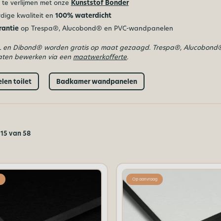
 te verlijmen met onze
Kunststof Bonder
ige kwaliteit en
100% waterdicht
rantie
op Trespa®, Alucobond® en PVC-wandpanelen
L en Dibond® worden gratis op maat gezaagd. Trespa®, Alucobond
laten bewerken via een
maatwerkofferte
.
en toilet
Badkamer wandpanelen
15 van 58
Op aanvraag