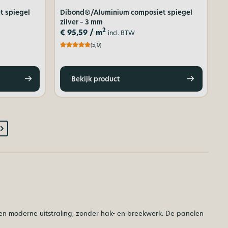
 spiegel
Dibond®/Aluminium composiet spiegel
zilver – 3 mm
2
€
95,59
/ m
incl. BTW
(5,0)
Bekijk product
en moderne uitstraling, zonder hak- en breekwerk. De panelen