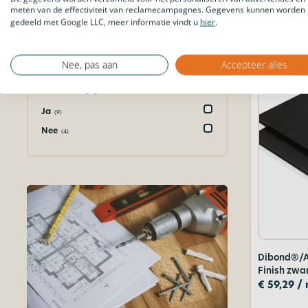
meten van de effectiviteit van reclamecampagnes. Gegevens kunnen worden
Op maat
(50)
gedeeld met Google LLC, meer informatie vindt u
hier
.
260 x 90 cm
(8)
Nee, pas aan
Accepteer alles
Tweezijdig gekleurd
Ja
(9)
Nee
(4)
Dibond®/A
Finish zwa
€
59,29
/ 