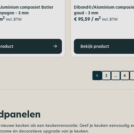
luminium composiet Butler
Dibond®/Aluminium composiet
ampagne – 3 mm
goud – 3 mm
2
2
m
€
95,59
/ m
incl. BTW
incl. BTW
product
Bekijk product
1
…
2
4
dpanelen
n nieuwe keuken als een keukenrenovatie. Geef je keuken eenvoudig e
zame én decoratieve upgrade van je keuken.