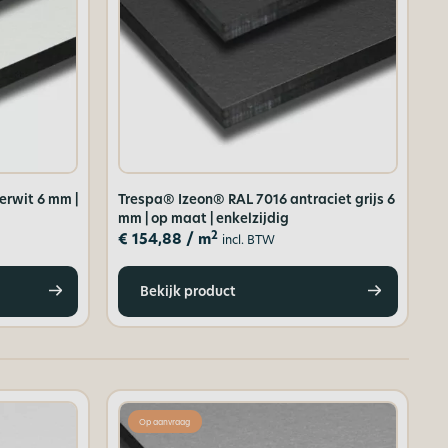
erwit 6 mm |
Trespa® Izeon® RAL 7016 antraciet grijs 6
mm | op maat | enkelzijdig
2
€
154,88
/ m
incl. BTW
Bekijk product
Op aanvraag