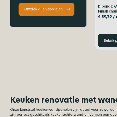
Dibond®/A
Ontdek alle voordelen
Finish ch
€
59,29
/ 
Bekijk 
Keuken renovatie met wan
Onze kunststof
keukenwandpanelen
zijn ideaal voor zowel ee
zijn perfect geschikt als
keukenachterwand
en vormen een duur