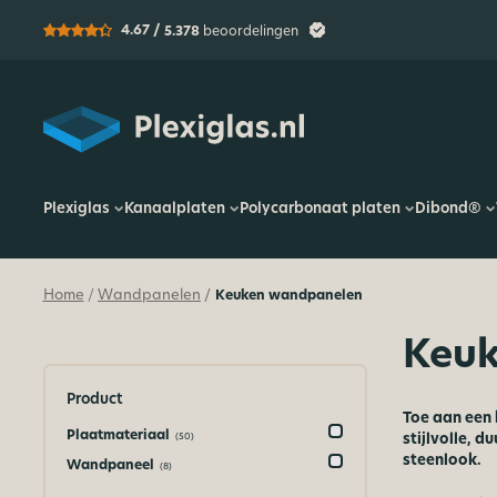
4.67 /
5.378
beoordelingen
Plexiglas
Plexiglas
Kanaalplaten
Polycarbonaat platen
Dibond®
Home
Wandpanelen
Keuken wandpanelen
/
/
Keu
Product
Toe aan een
Plaatmateriaal
stijlvolle, 
(50)
steenlook.
Wandpaneel
(8)