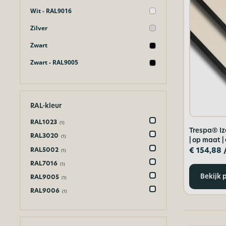
Wit - RAL9016
Zilver
Zwart
Zwart - RAL9005
RAL-kleur
RAL1023
(1)
Trespa® Iz
RAL3020
(1)
| op maat |
€
154,88
RAL5002
(1)
RAL7016
(1)
Bekijk 
RAL9005
(1)
RAL9006
(1)