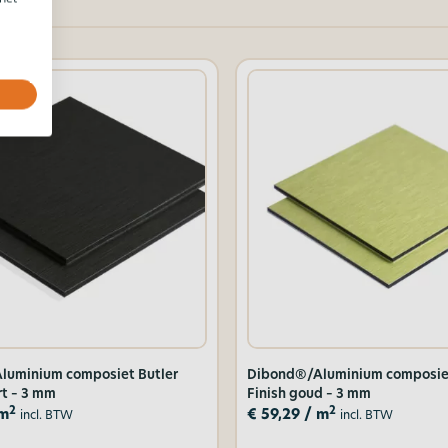
luminium composiet Butler
Dibond®/Aluminium composiet
rt – 3 mm
Finish goud – 3 mm
2
2
m
€
59,29
/ m
incl. BTW
incl. BTW