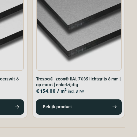
eerswit 6
Trespa® Izeon® RAL 7035 lichtgrijs 6 mm |
op maat | enkelzijdig
2
€
154,88
/ m
incl. BTW
Bekijk product