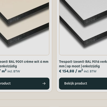
eon® RAL 9001 crème wit 6 mm
Trespa® Izeon® RAL 9016 verk
 enkelzijdig
mm | op maat | enkelzijdig
2
2
/ m
€
154,88
/ m
incl. BTW
incl. BTW
product
Bekijk product