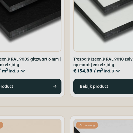
eon® RAL 9005 gitzwart 6 mm |
Trespa® Izeon® RAL 9010 zuiv
nkelzijdig
op maat | enkelzijdig
2
2
/ m
€
154,88
/ m
incl. BTW
incl. BTW
product
Bekijk product
Op aanvraag