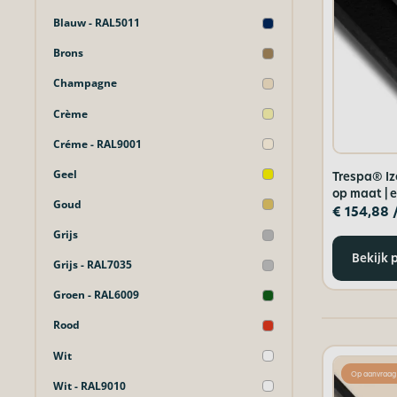
Blauw - RAL5011
Brons
Champagne
Crème
Créme - RAL9001
Geel
Trespa® Iz
op maat | e
Goud
€
154,88
Grijs
Bekijk 
Grijs - RAL7035
Groen - RAL6009
Rood
Wit
Op aanvraag
Wit - RAL9010