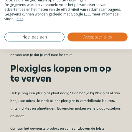
uitharden
De gegevens worden verzameld voor het personaliseren van
advertenties en het meten van de effectiviteit van reclamecampagnes.
Gegevens kunnen worden gedeeld met Google LLC, meer informatie
vindt u
hier
.
Zit de verf erop? Laat deze dan goed drogen. Houd altijd de
droogtijd aan die op de verpakking van de verf staat vermeld.
Nee, pas aan
Accepteer alles
Heb je delen afgeplakt met schilderstape? Verwijder deze dan
voordat de verf volledig is uitgehard. Zo krijg je mooie, strakke lijnen
en voorkom je dat je verf mee los trekt.
Plexiglas kopen om op
te verven
Heb je nog een plexiglas plaat nodig? Dan ben je bij Plexiglas.nl aan
het juiste adres. Je vindt bij ons plexiglas in verschillende kleuren,
tinten, diktes en afmetingen. Bovendien maken we je plaat kosteloos
op maat.
Ga naar het gewenste product en vul rechtsboven de juiste