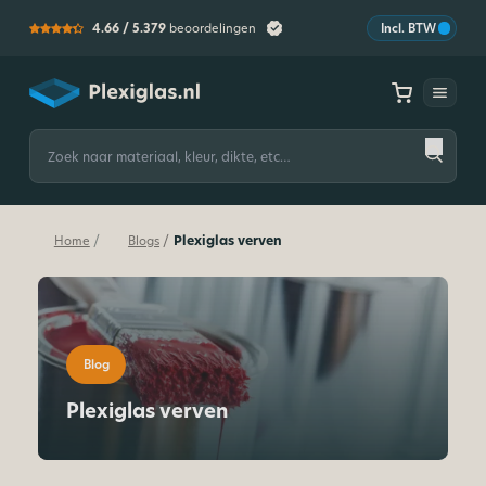
4.66 /
5.379
beoordelingen
Incl. BTW
Plexiglas
Zoeken
naar:
Plexiglas verven
/
/
Home
Blogs
Blog
Plexiglas verven