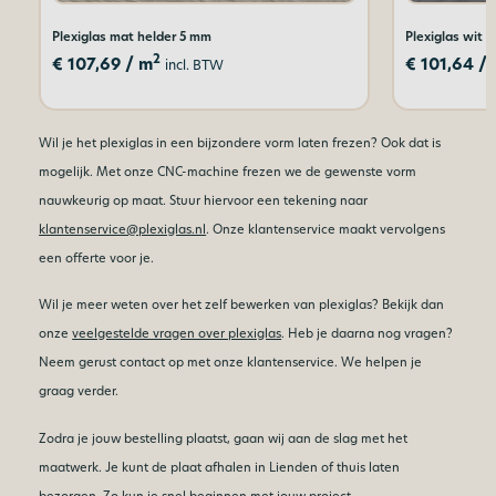
Plexiglas mat helder 5 mm
Plexiglas wit 
2
€
107,69
/ m
€
101,64
/ 
incl. BTW
Wil je het plexiglas in een bijzondere vorm laten frezen? Ook dat is
mogelijk. Met onze CNC-machine frezen we de gewenste vorm
nauwkeurig op maat. Stuur hiervoor een tekening naar
klantenservice@plexiglas.nl
. Onze klantenservice maakt vervolgens
een offerte voor je.
Wil je meer weten over het zelf bewerken van plexiglas? Bekijk dan
onze
veelgestelde vragen over plexiglas
. Heb je daarna nog vragen?
Neem gerust contact op met onze klantenservice. We helpen je
graag verder.
Zodra je jouw bestelling plaatst, gaan wij aan de slag met het
maatwerk. Je kunt de plaat afhalen in Lienden of thuis laten
bezorgen. Zo kun je snel beginnen met jouw project.