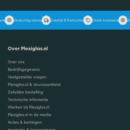
Deskundig advies
Zakelijk & Particulier
Uniek maatwerk
Desk
Over Plexiglas.nl
Over ons
Bedrijfsgegevens
Veelgestelde vragen
Plexiglas.nl & duurzaamheid
Zakelijke bestelling
Technische informatie
Werken bij Plexiglas.nl
Plexiglas.nl in de media
Acties & kortingen
Inspiratie & toepassingen