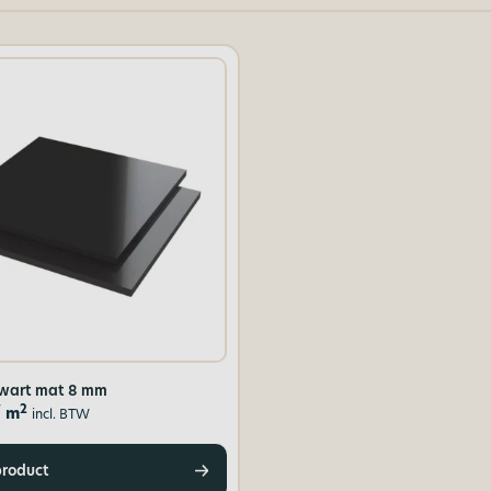
zwart mat 8 mm
2
 m
incl. BTW
product