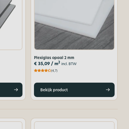
Plexiglas opaal 2 mm
2
€
35,09
/ m
incl. BTW
(4,7)
Bekijk product