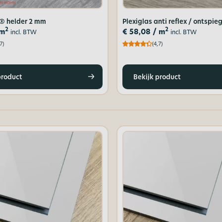
® helder 2 mm
Plexiglas anti reflex / ontspi
2
2
 m
€
58,08
/ m
incl. BTW
incl. BTW
7)
(4,7)
product
Bekijk product