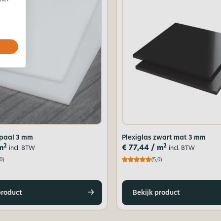
opaal 3 mm
Plexiglas zwart mat 3 mm
2
2
m
€
77,44
/ m
incl. BTW
incl. BTW
0)
(5,0)
product
Bekijk product