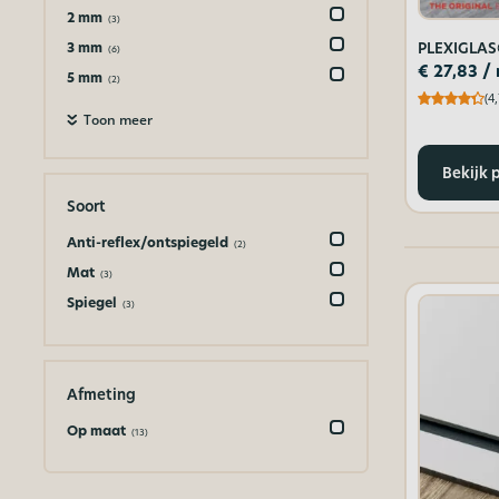
2 mm
(3)
3 mm
PLEXIGLAS
(6)
€
27,83
/
5 mm
(2)
(4,
Toon meer
Bekijk 
Soort
Anti-reflex/ontspiegeld
(2)
Mat
(3)
Spiegel
(3)
Afmeting
Op maat
(13)