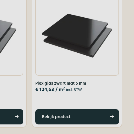
Plexiglas zwart mat 5 mm
2
€
124,63
/ m
incl. BTW
Bekijk product