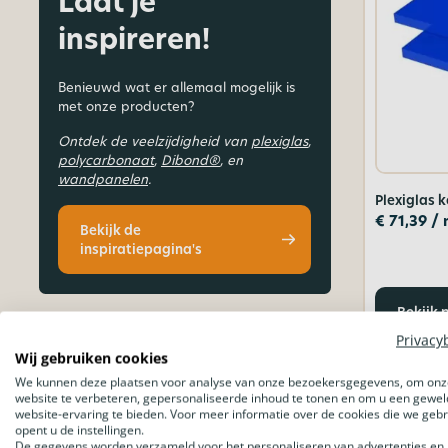
Laat je
inspireren!
Benieuwd wat er allemaal mogelijk is
met onze producten?
Ontdek de veelzijdigheid van
plexiglas
,
polycarbonaat
,
Dibond®
, en
wandpanelen
.
Plexiglas 
€
71,39
/ 
Bekijk de
inspiratiepagina's
Bekijk 
Privacy
Wij gebruiken cookies
We kunnen deze plaatsen voor analyse van onze bezoekersgegevens, om onz
website te verbeteren, gepersonaliseerde inhoud te tonen en om u een gewel
website-ervaring te bieden. Voor meer informatie over de cookies die we geb
opent u de instellingen.
De gegevens worden verzameld voor het personaliseren van advertenties en 