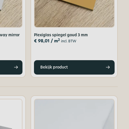
 way mirror
Plexiglas spiegel goud 3 mm
2
€
98,01
/ m
incl. BTW
Bekijk product