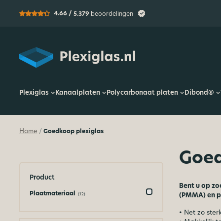
4.66 /
5.379
beoordelingen
Plexiglas
Plexiglas
Kanaalplaten
Polycarbonaat platen
Dibond®
Home
Goedkoop plexiglas
/
Goed
Product
Bent u op zo
Plaatmateriaal
(PMMA) en po
(12)
• Net zo ster