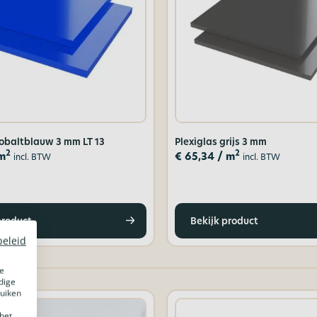
kobaltblauw 3 mm LT 13
Plexiglas grijs 3 mm
2
2
m
€
65,34
/ m
incl. BTW
incl. BTW
product
Bekijk product
beleid
e
dige
ruiken
het