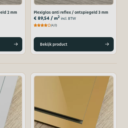
egeld 2 mm
Plexiglas anti reflex / ontspiegeld 3 mm
2
€
89,54
/ m
incl. BTW
(4,0)
Bekijk product