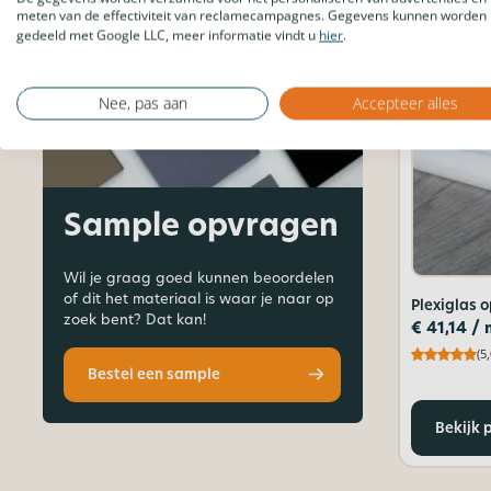
meten van de effectiviteit van reclamecampagnes. Gegevens kunnen worden
gedeeld met Google LLC, meer informatie vindt u
hier
.
Nee, pas aan
Accepteer alles
Sample opvragen
Wil je graag goed kunnen beoordelen
of dit het materiaal is waar je naar op
Plexiglas 
zoek bent? Dat kan!
€
41,14
/ 
(5,
Bestel een sample
Bekijk 