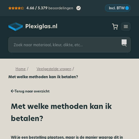
4.66 /
5.379
beoordelingen
Incl. BTW
Plexiglas
Zoeken
naar:
/
/
Home
Veelgestelde vragen
Met welke methoden kan ik betalen?
Terug naar overzicht
Met welke methoden kan ik
betalen?
Wil je een bestelling plaatsen, maar is de manier waarop dit in