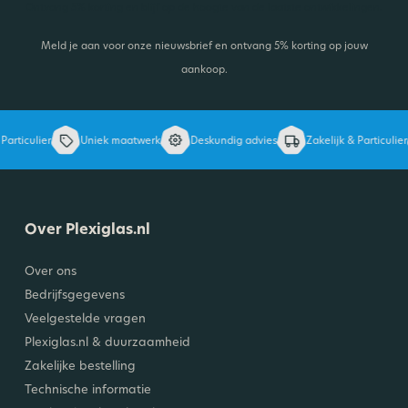
Ontvang 5% korting en blijf op de hoogte van de laatste ontwikkelingen.
Meld je aan voor onze nieuwsbrief en ontvang 5% korting op jouw
aankoop.
articulier
Uniek maatwerk
Deskundig advies
Zakelijk & Particulier
Over Plexiglas.nl
Over ons
Bedrijfsgegevens
Veelgestelde vragen
Plexiglas.nl & duurzaamheid
Zakelijke bestelling
Technische informatie