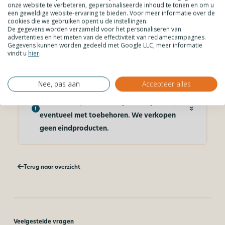
onze website te verbeteren, gepersonaliseerde inhoud te tonen en om u
een geweldige website-ervaring te bieden. Voor meer informatie over de
Mail ons
cookies die we gebruiken opent u de instellingen.
De gegevens worden verzameld voor het personaliseren van
advertenties en het meten van de effectiviteit van reclamecampagnes.
Gegevens kunnen worden gedeeld met Google LLC, meer informatie
Bel ons
vindt u
hier
.
Nee, pas aan
Accepteer alles
Goed om te weten! Wij verkopen
hoofdzakelijk kunststof platen op maat,
eventueel met toebehoren. We verkopen
geen eindproducten.
Terug naar overzicht
Veelgestelde vragen