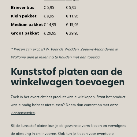
Brievenbus
€ 5,95
€ 5,95
Klein pakket
€ 9,95
€ 11,95
Medium pakket
€ 14,95
€ 15,95
Groot pakket
€ 29,95
€ 39,95
* Prijzen zijn excl. BTW. V
oor de Wadden, Zeeuws-Vlaanderen &
Wallonië dien je rekening te houden met een toeslag.
Kunststof platen aan de
winkelwagen toevoegen
Zoek in het overzicht het product wat je wilt kopen. Staat het product
wat je nodig hebt er niet tussen? Neem dan contact op met onze
klantenservice
.
Bij de kunststof platen kun je de gewenste vorm kiezen en vervolgens
de afmeting in cm invoeren. Ook kun je kiezen voor eventuele