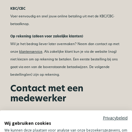
KBC/CBC
Voer eenvoudig en snel jouw online betaling uit met de KBC/CBC-
betaalknop.
Op rekening (alleen voor zakelijke klanten)
Wil je het bedrag liever later overmaken? Neem dan contact op met
onze
klantenservice
. Als zakelijke klant kun je via de website (nog)
niet kiezen om op rekening te betalen. Een eerste bestelling bij ons
gaat via een van de bovenstaande betaalwijzen. De volgende
bestelling(en) zijn op rekening.
Contact met een
medewerker
Heb je nog vragen over het plaatsen en betalen van een bestelling?
Privacybeleid
Neem dan gerust contact op met onze
klantenservice
. Wij zijn van
Wij gebruiken cookies
maandag t/m vrijdag van 09.00u tot 17.00u bereikbaar.
We kunnen deze plaatsen voor analyse van onze bezoekersgegevens, om