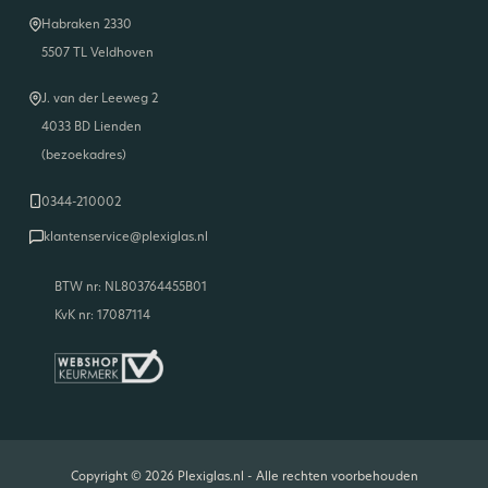
Habraken 2330
5507 TL Veldhoven
J. van der Leeweg 2
4033 BD Lienden
(bezoekadres)
0344-210002
klantenservice@plexiglas.nl
BTW nr: NL803764455B01
KvK nr: 17087114
Copyright © 2026 Plexiglas.nl - Alle rechten voorbehouden