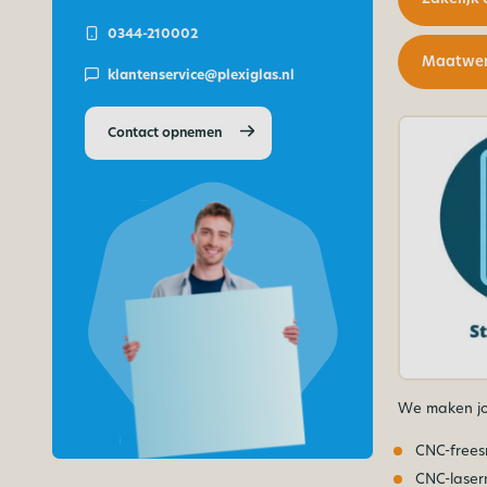
0344-210002
Maatwerk
klantenservice@plexiglas.nl
Contact opnemen
We maken jo
CNC-free
CNC-laser