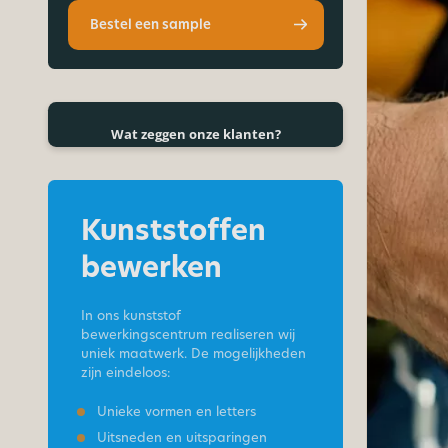
Bestel een sample
Wat zeggen onze klanten?
Kunststoffen
bewerken
In ons kunststof
bewerkingscentrum realiseren wij
uniek maatwerk. De mogelijkheden
zijn eindeloos:
Unieke vormen en letters
Uitsneden en uitsparingen