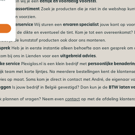
prijs doen wij je een
eerlijk en voordelig voorstel
.
 buiten assortiment
Zoek je producten die je niet in de webshop kun
aak ook in voorzien.
n monteerservice
Wij sturen een
ervaren specialist
jouw kant op voor 
unststof, de dikte en eventueel de tint. Kom je tot een overeenkomst
 laat je de kunststof producten ook door ons monteren.
sprek
Heb je in eerste instantie alleen behoefte aan een gesprek om
kom bij ons in Lienden voor een
uitgebreid advies
.
jke service
Plexiglas.nl is een klein bedrijf met
persoonlijke benaderin
jk team met korte lijntjes. Na meerdere bestellingen kent de klantens
es op maat. Soms kom je direct in contact met André, de eigenaar van
eggen
Is jouw bedrijf in België gevestigd? Dan kun je de
BTW laten v
k plannen of vragen? Neem even
contact
op met de afdeling klantense