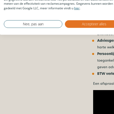
en de kost
meten van de effectiviteit van reclamecampagnes. Gegevens kunnen worden
Producten
gedeeld met Google LLC, meer informatie vindt u
hier
.
jou hier v
Inmeet- e
Nee, pas aan
Accepteer alles
het type k
Eventueel
Adviesge
harte wel
Persoonli
toegankeli
geven advi
BTW verl
Een afspraa