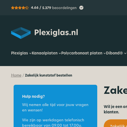
4.66 /
5.379
beoordelingen
Plexiglas
Plexiglas
Kanaalplaten
Polycarbonaat platen
Dibond®
Home
Zakelijk kunststof bestellen
/
Zake
Hulp nodig?
Wij nemen alle tijd voor jouw vragen
Wil je een o
en wensen!
klanten.
We zijn op werkdagen telefonisch
bereikbaar van
09.00 tot 17.00u.
Zakelijk