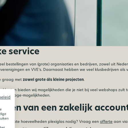
e service
eel bestellingen van (grote) organisaties en bedrijven, zowel uit Nede
renigingen en VVE’s. Daarnaast hebben we veel klusbedrijven als v
e graag met
zowel grote áls kleine projecten
.
ke klanten bieden wij mogelijkheden die je niet bij veel webshops z
ide montage-mogelijkheden.
beleid
elen van een zakelijk account 
e
dige
ruiken
rting
Grote hoeveelheden plexiglas nodig? Vraag een
offerte
aan via 
het