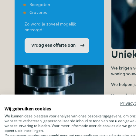
Boorgaten
Gravures
Zo word je zoveel mogelijk
ontzorgd!
Vraag een offerte aan
Uniek
We krijgen v
woningbouwve
We helpen j
Voor zakelij
en uitgebre
Privacy
Wij gebruiken cookies
Voord
We kunnen deze plaatsen voor analyse van onze bezoekersgegevens, om onz
website te verbeteren, gepersonaliseerde inhoud te tonen en om u een gewel
website-ervaring te bieden. Voor meer informatie over de cookies die we geb
Staffelko
opent u de instellingen.
De gegevens worden verzameld voor het personaliseren van advertenties en 