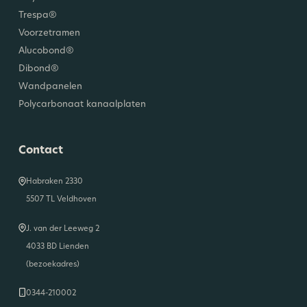
Trespa®
Voorzetramen
Alucobond®
Dibond®
Wandpanelen
Polycarbonaat kanaalplaten
Contact
Habraken 2330
5507 TL Veldhoven
J. van der Leeweg 2
4033 BD Lienden
(bezoekadres)
0344-210002