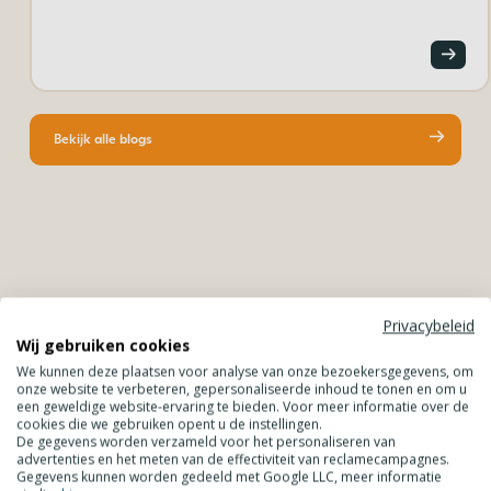
Bekijk alle blogs
Privacybeleid
Wij gebruiken cookies
Wij je op de hoogte blijven van
We kunnen deze plaatsen voor analyse van onze bezoekersgegevens, om
nieuwe producten en leuke acties?
onze website te verbeteren, gepersonaliseerde inhoud te tonen en om u
een geweldige website-ervaring te bieden. Voor meer informatie over de
cookies die we gebruiken opent u de instellingen.
Company
De gegevens worden verzameld voor het personaliseren van
advertenties en het meten van de effectiviteit van reclamecampagnes.
Gegevens kunnen worden gedeeld met Google LLC, meer informatie