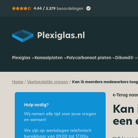
4.66 /
5.379
beoordelingen
Plexiglas
Plexiglas
Kanaalplaten
Polycarbonaat platen
Dibond®
Home
Veelgestelde vragen
Kan ik meerdere medewerkers toeg
/
/
Terug naar
Kan 
Hulp nodig?
Wij nemen alle tijd voor jouw vragen
een 
en wensen!
We zijn op werkdagen telefonisch
bereikbaar van
09.00 tot 17.00u.