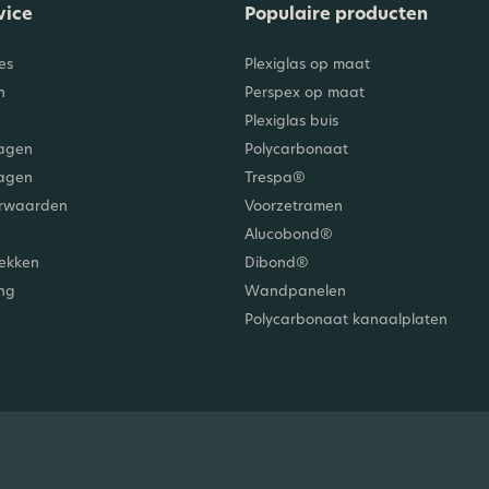
vice
Populaire producten
es
Plexiglas op maat
n
Perspex op maat
Plexiglas buis
agen
Polycarbonaat
ragen
Trespa®
orwaarden
Voorzetramen
Alucobond®
lekken
Dibond®
ing
Wandpanelen
Polycarbonaat kanaalplaten