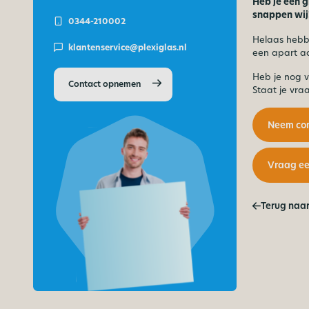
Heb je een g
snappen wij
0344-210002
Helaas hebb
klantenservice@plexiglas.nl
een apart ac
Heb je nog 
Contact opnemen
Staat je vraa
Neem con
Vraag ee
Terug naar