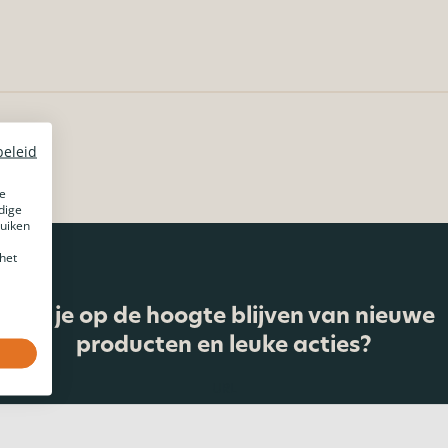
beleid
e
dige
ruiken
het
Wij je op de hoogte blijven van nieuwe
producten en leuke acties?
URL