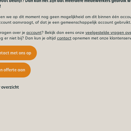
root bedrijf? Dan kan het zijn dat meerdere medewerkers gebruik wil
!
en we op dit moment nog geen mogelijkheid om dit binnen één accou
count aanvraagt, of dat je een gemeenschappelijk account gebruikt.
vragen over je
account
? Bekijk dan eens onze
veelgestelde vragen over
g er niet bij? Dan kun je altijd
contact
opnemen met onze klantenserv
tact met ons op
n offerte aan
 overzicht