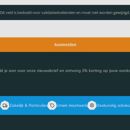
Dit veld is bedoeld voor validatiedoeleinden en moet niet worden gewijzigd.
Aanmelden
Lees onze nieuwsbrief!
ntvang 5% korting en blijf op de hoogte van de laatste ontwikkelinge
d je aan voor onze nieuwsbrief en ontvang 5% korting op jouw aank
Zakelijk & Particulier
Uniek maatwerk
Deskundig advies