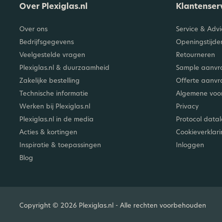
Over Plexiglas.nl
Klantenser
Over ons
Service & Advi
Bedrijfsgegevens
Openingstijde
Veelgestelde vragen
Retourneren
Plexiglas.nl & duurzaamheid
Sample aanvr
Zakelijke bestelling
Offerte aanv
Technische informatie
Algemene vo
Werken bij Plexiglas.nl
Privacy
Plexiglas.nl in de media
Protocol data
Acties & kortingen
Cookieverklar
Inspiratie & toepassingen
Inloggen
Blog
Copyright © 2026 Plexiglas.nl - Alle rechten voorbehouden