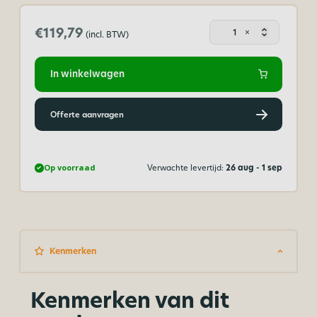
Plexigla
€119,79
×
(incl. BTW)
buis
helder
80
In winkelwagen
x
70
mm
Offerte aanvragen
aantal
Op voorraad
Verwachte levertijd:
26 aug - 1 sep
Kenmerken
Kenmerken van dit