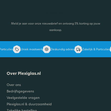
Ontvang 5% korting en blijf op de hoogte van de laatste
ontwikkelingen.
Meld je aan voor onze nieuwsbrief en ontvang 5% korting op jouw
aankoop.
rticulier
Uniek maatwerk
Deskundig advies
Zakelijk & Particulier
Over Plexiglas.nl
Over ons
Bedrijfsgegevens
Veelgestelde vragen
Plexiglas.nl & duurzaamheid
Zakelijke bestelling