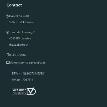
Contact
Habraken 2330
5507 TL Veldhoven
J. van der Leeweg 2
4033 BD Lienden
(bezoekadres)
0344-210002
klantenservice@plexiglas.nl
BTW nr: NL803764455B01
KvK nr: 17087114