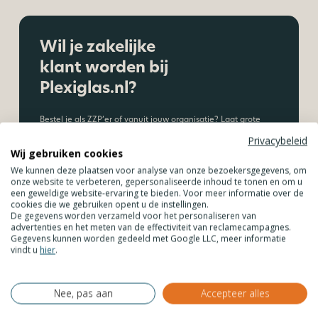
Wil je zakelijke
klant worden bij
Plexiglas.nl?
Bestel je als ZZP’er of vanuit jouw organisatie? Laat grote
partijen frezen op de CNC-machine, maak gebruik van
Privacybeleid
staffelkorting. Laat jouw kunststof platen inmeten &
Wij gebruiken cookies
monteren of plan een adviesgesprek.
We kunnen deze plaatsen voor analyse van onze bezoekersgegevens, om
onze website te verbeteren, gepersonaliseerde inhoud te tonen en om u
een geweldige website-ervaring te bieden. Voor meer informatie over de
Maak een account aan
cookies die we gebruiken opent u de instellingen.
De gegevens worden verzameld voor het personaliseren van
advertenties en het meten van de effectiviteit van reclamecampagnes.
Ontdek alle voordelen
Gegevens kunnen worden gedeeld met Google LLC, meer informatie
vindt u
hier
.
Nee, pas aan
Accepteer alles