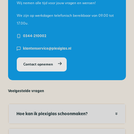
Wij nemen alle tijd voor jouw vragen en wensen!
We zijn op werkdagen telefonisch bereikbaar van
09.00 tot
17.00u.
0344-210002
klantenservice@plexiglas.nl
Contact opnemen
Veelgestelde vragen
Hoe kan ik plexiglas schoonmaken?