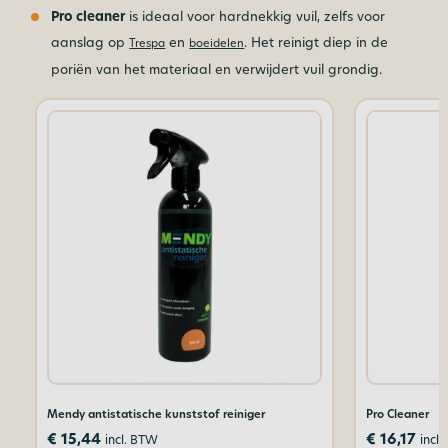
Pro cleaner
is ideaal voor hardnekkig vuil, zelfs voor
aanslag op
en
. Het reinigt diep in de
Trespa
boeidelen
poriën van het materiaal en verwijdert vuil grondig.
Mendy antistatische kunststof reiniger
Pro Cleaner
€
15,44
€
16,17
incl. BTW
incl