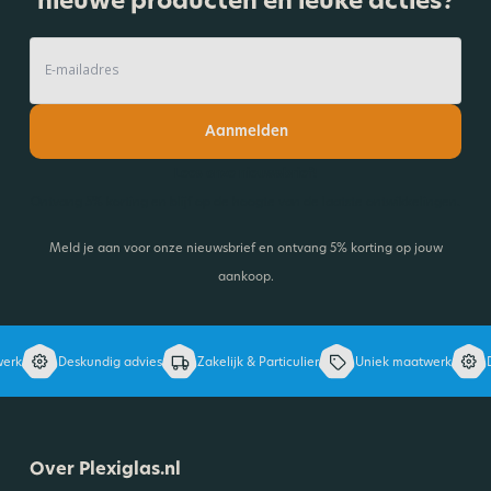
Aanmelden
Lees onze nieuwsbrief!
Ontvang 5% korting en blijf op de hoogte van de laatste ontwikkelingen.
Meld je aan voor onze nieuwsbrief en ontvang 5% korting op jouw
aankoop.
rk
Deskundig advies
Zakelijk & Particulier
Uniek maatwerk
De
Over Plexiglas.nl