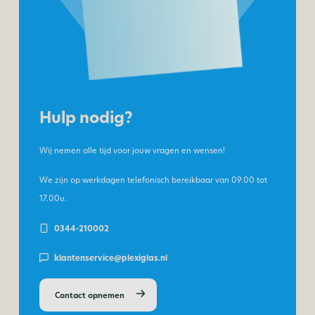
Hulp nodig?
Wij nemen alle tijd voor jouw vragen en wensen!
We zijn op werkdagen telefonisch bereikbaar van
09.00 tot
17.00u.
0344-210002
klantenservice@plexiglas.nl
Contact opnemen