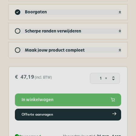
Boorgaten
Scherpe randen verwijderen
Maak jouw product compleet
Dibond®
€ 47,19
(incl. BTW)
×
composi
blauw
-
3
In winkelwagen
mm
aantal
Offerte aanvragen