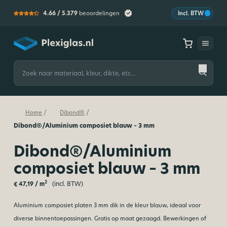
4.66 /
5.379
beoordelingen
Incl. BTW
Plexiglas
Zoeken
naar:
/
/
Home
Dibond®
Dibond®/Aluminium composiet blauw – 3 mm
Dibond®/Aluminium
composiet blauw – 3 mm
2
(incl. BTW)
€
47,19
/ m
Aluminium composiet platen 3 mm dik in de kleur blauw, ideaal voor
diverse binnentoepassingen. Gratis op maat gezaagd. Bewerkingen of