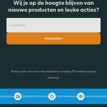
Wij je op de hoogte blijven van
nieuwe producten en leuke acties?
Aanmelden
Lees onze nieuwsbrief!
Ontvang 5% korting en blijf op de hoogte van de laatste
ontwikkelingen.
Meld je aan voor onze nieuwsbrief en ontvang 5% korting op jouw
aankoop.
ig advies
Zakelijk & Particulier
Uniek maatwerk
Deskundig advies