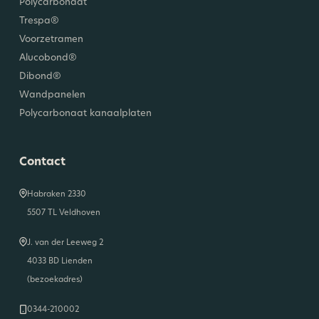
Polycarbonaat
Trespa®
Voorzetramen
Alucobond®
Dibond®
Wandpanelen
Polycarbonaat kanaalplaten
Contact
Habraken 2330
5507 TL Veldhoven
J. van der Leeweg 2
4033 BD Lienden
(bezoekadres)
0344-210002