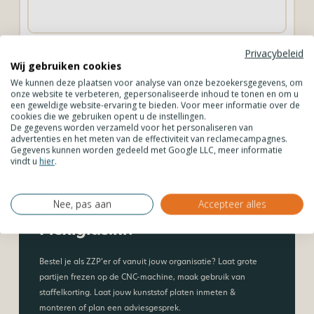
Dibond®/Aluminium composiet Butler Finish goud – 3
Di
Privacybeleid
mm
c
Wij gebruiken cookies
2
€
59,29
/ m
€
incl. BTW
We kunnen deze plaatsen voor analyse van onze bezoekersgegevens, om
onze website te verbeteren, gepersonaliseerde inhoud te tonen en om u
een geweldige website-ervaring te bieden. Voor meer informatie over de
cookies die we gebruiken opent u de instellingen.
Bekijk product
De gegevens worden verzameld voor het personaliseren van
advertenties en het meten van de effectiviteit van reclamecampagnes.
Gegevens kunnen worden gedeeld met Google LLC, meer informatie
vindt u
hier
.
Wil je zakelijke
Nee, pas aan
Accepteer alles
klant worden bij
Plexiglas.nl?
Bestel je als ZZP’er of vanuit jouw organisatie? Laat grote
partijen frezen op de CNC-machine, maak gebruik van
staffelkorting. Laat jouw kunststof platen inmeten &
monteren of plan een adviesgesprek.