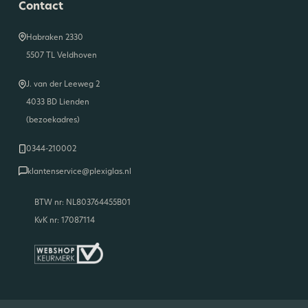
Contact
Habraken 2330
5507 TL Veldhoven
J. van der Leeweg 2
4033 BD Lienden
(bezoekadres)
0344-210002
klantenservice@plexiglas.nl
BTW nr: NL803764455B01
KvK nr: 17087114