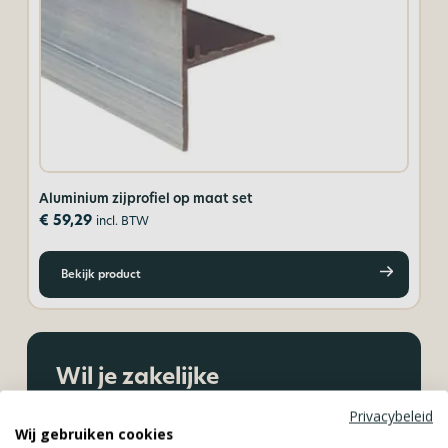
Aluminium zijprofiel op maat set
Da
€
59,29
€
incl. BTW
Bekijk product
Wil je zakelijke
klant worden bij
Privacybeleid
Plexiglas.nl?
Wij gebruiken cookies