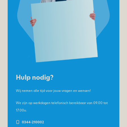
Hulp nodig?
Wij nemen alle tijd voor jouw vragen en wensen!
We zijn op werkdagen telefonisch bereikbaar van
09.00 tot
17.00u.
0344-210002