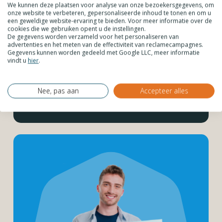
We kunnen deze plaatsen voor analyse van onze bezoekersgegevens, om
onze website te verbeteren, gepersonaliseerde inhoud te tonen en om u
Bestel je als ZZP’er of vanuit jouw organisatie? Laat grote
een geweldige website-ervaring te bieden. Voor meer informatie over de
partijen frezen op de CNC-machine, maak gebruik van
cookies die we gebruiken opent u de instellingen.
De gegevens worden verzameld voor het personaliseren van
staffelkorting. Laat jouw kunststof platen inmeten &
advertenties en het meten van de effectiviteit van reclamecampagnes.
monteren of plan een adviesgesprek.
Gegevens kunnen worden gedeeld met Google LLC, meer informatie
vindt u
hier
.
Maak een account aan
Nee, pas aan
Accepteer alles
Ontdek alle voordelen