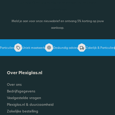
Ontvang 5% korting en blijf op de hoogte van de laatste
ontwikkelingen.
Meld je aan voor onze nieuwsbrief en ontvang 5% korting op jouw
aankoop.
articulier
Uniek maatwerk
Deskundig advies
Zakelijk & Particulier
Over Plexiglas.nl
Over ons
Bedrijfsgegevens
Veelgestelde vragen
Plexiglas.nl & duurzaamheid
Zakelijke bestelling