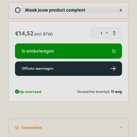
Maak jouw product compleet
Oplegru
€14,52
×
(incl. BTW)
alumini
zijprofiel
400
In winkelwagen
cm
aantal
Offerte aanvragen
Op voorraad
Verwachte levertijd:
11 aug
Kenmerken