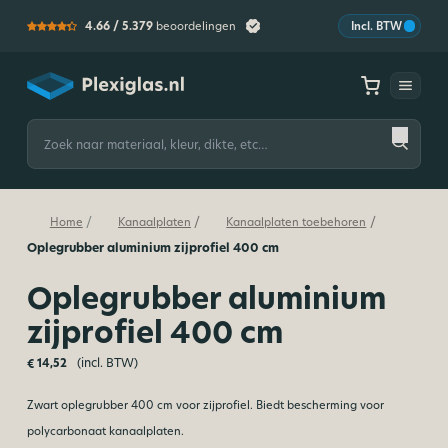
4.66 /
5.379
beoordelingen
Incl. BTW
Plexiglas
Zoeken
naar:
/
/
/
Home
Kanaalplaten
Kanaalplaten toebehoren
Oplegrubber aluminium zijprofiel 400 cm
Oplegrubber aluminium
zijprofiel 400 cm
(incl. BTW)
€
14,52
Zwart oplegrubber 400 cm voor zijprofiel. Biedt bescherming voor
polycarbonaat kanaalplaten.