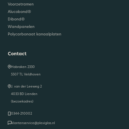
Voorzetramen
Alucobond®
Dibond®
Wandpanelen
Polycarbonaat kanaalplaten
Contact
Habraken 2330
5507 TL Veldhoven
J. van der Leeweg 2
4033 BD Lienden
(bezoekadres)
0344-210002
klantenservice@plexiglas.nl