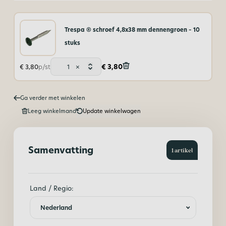
Trespa ® schroef 4,8x38 mm dennengroen – 10
stuks
Trespa
€
3,80
€
3,80
p/st
×
®
schroef
4,8x38
Ga verder met winkelen
mm
dennengroen
Leeg winkelmand
Update winkelwagen
–
10
stuks
aantal
Samenvatting
1 artikel
Land / Regio: