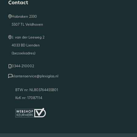
Contact
Habraken 2330
5507 TL Veldhoven
J. van der Leeweg 2
4033 BD Lienden
(bezoekadres)
0344-210002
klantenservice@plexiglas.nl
BTW nr: NL803764455B01
KvK nr: 17087114