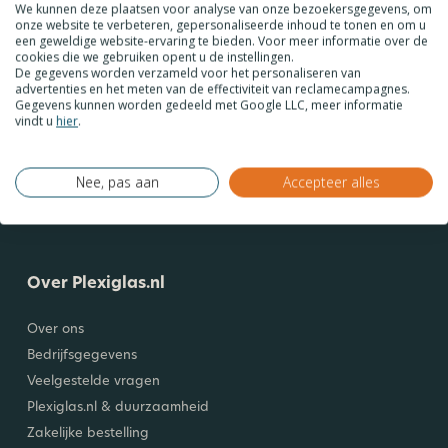
We kunnen deze plaatsen voor analyse van onze bezoekersgegevens, om
Lees onze nieuwsbrief!
onze website te verbeteren, gepersonaliseerde inhoud te tonen en om u
Ontvang 5% korting en blijf op de hoogte van de laatste ontwikkelingen.
een geweldige website-ervaring te bieden. Voor meer informatie over de
cookies die we gebruiken opent u de instellingen.
De gegevens worden verzameld voor het personaliseren van
Meld je aan voor onze nieuwsbrief en ontvang 5% korting op jouw
advertenties en het meten van de effectiviteit van reclamecampagnes.
Gegevens kunnen worden gedeeld met Google LLC, meer informatie
aankoop.
vindt u
hier
.
Nee, pas aan
Accepteer alles
twerk
Deskundig advies
Zakelijk & Particulier
Uniek maatwerk
Over Plexiglas.nl
Over ons
Bedrijfsgegevens
Veelgestelde vragen
Plexiglas.nl & duurzaamheid
Zakelijke bestelling