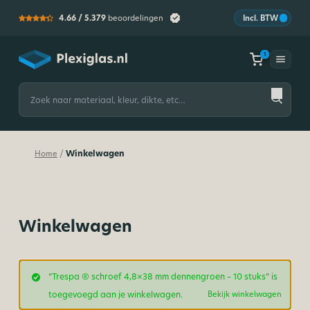
4.66 /
5.379
beoordelingen
Incl. BTW
1
1
Plexiglas
Zoeken
naar:
Winkelwagen
/
Home
Winkelwagen
“Trespa ® schroef 4,8×38 mm dennengroen – 10 stuks” is
toegevoegd aan je winkelwagen.
Bekijk winkelwagen