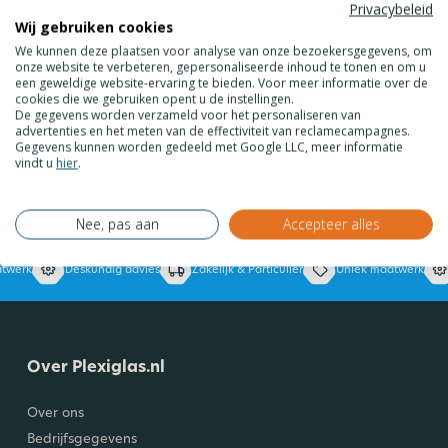
Privacybeleid
Wij gebruiken cookies
We kunnen deze plaatsen voor analyse van onze bezoekersgegevens, om
Aanmelden
onze website te verbeteren, gepersonaliseerde inhoud te tonen en om u
een geweldige website-ervaring te bieden. Voor meer informatie over de
Lees onze nieuwsbrief!
cookies die we gebruiken opent u de instellingen.
De gegevens worden verzameld voor het personaliseren van
Ontvang 5% korting en blijf op de hoogte van de laatste ontwikkelingen.
advertenties en het meten van de effectiviteit van reclamecampagnes.
Gegevens kunnen worden gedeeld met Google LLC, meer informatie
vindt u
hier
.
Meld je aan voor onze nieuwsbrief en ontvang 5% korting op jouw
aankoop.
Nee, pas aan
Accepteer alles
twerk
Deskundig advies
Zakelijk & Particulier
Uniek maatwerk
Over Plexiglas.nl
Over ons
Bedrijfsgegevens