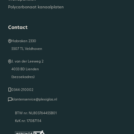
Polycarbonaat kanaalplaten
Contact
Habraken 2330
5507 TL Veldhoven
J. van der Leeweg 2
4033 BD Lienden
(bezoekadres)
0344-210002
klantenservice@plexiglas.nl
BTW nr: NL803764455B01
KvK nr: 17087114