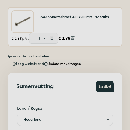
Spaanplaatschroef 4,0 x 60 mm - 12 stuks
Spaanplaatschroef
€
2,88
€
2,88
p/st
×
4,0
x
60
Ga verder met winkelen
mm
-
Leeg winkelmand
Update winkelwagen
12
stuks
aantal
Samenvatting
1 artikel
Land / Regio: