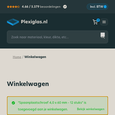
4.66 /
5.379
beoordelingen
Incl. BTW
1
1
Plexiglas
Zoeken
naar:
Winkelwagen
/
Home
Winkelwagen
“Spaanplaatschroef 4,0 x 60 mm – 12 stuks” is
toegevoegd aan je winkelwagen.
Bekijk winkelwagen