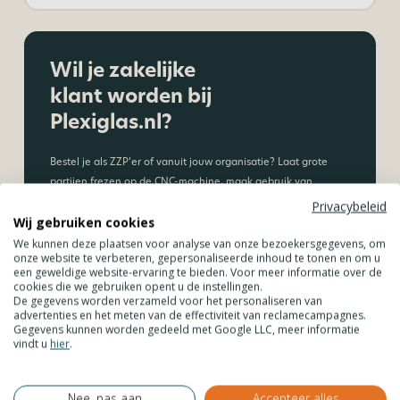
Wil je zakelijke
klant worden bij
Plexiglas.nl?
Bestel je als ZZP’er of vanuit jouw organisatie? Laat grote
partijen frezen op de CNC-machine, maak gebruik van
staffelkorting. Laat jouw kunststof platen inmeten &
Privacybeleid
Wij gebruiken cookies
monteren of plan een adviesgesprek.
We kunnen deze plaatsen voor analyse van onze bezoekersgegevens, om
onze website te verbeteren, gepersonaliseerde inhoud te tonen en om u
Maak een account aan
een geweldige website-ervaring te bieden. Voor meer informatie over de
cookies die we gebruiken opent u de instellingen.
De gegevens worden verzameld voor het personaliseren van
Ontdek alle voordelen
advertenties en het meten van de effectiviteit van reclamecampagnes.
Gegevens kunnen worden gedeeld met Google LLC, meer informatie
vindt u
hier
.
Nee, pas aan
Accepteer alles