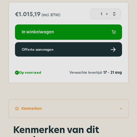
Polycar
€1.015,19
×
(incl. BTW)
dak
opaal
600
In winkelwagen
x
250
cm
Offerte aanvragen
(bxd)
aantal
Op voorraad
Verwachte levertijd:
17 - 21 aug
Kenmerken
Kenmerken van dit