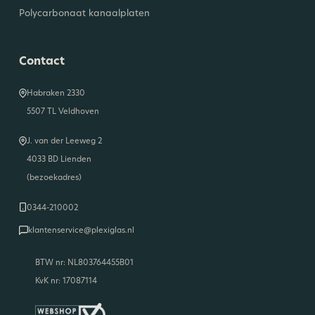
Polycarbonaat kanaalplaten
Contact
Habraken 2330
5507 TL Veldhoven
J. van der Leeweg 2
4033 BD Lienden
(bezoekadres)
0344-210002
klantenservice@plexiglas.nl
BTW nr: NL803764455B01
KvK nr: 17087114