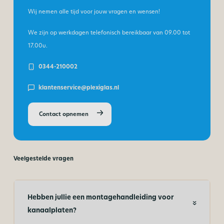
Wij nemen alle tijd voor jouw vragen en wensen!
We zijn op werkdagen telefonisch bereikbaar van
09.00 tot
17.00u.
0344-210002
klantenservice@plexiglas.nl
Contact opnemen
Veelgestelde vragen
Hebben jullie een montagehandleiding voor
kanaalplaten?