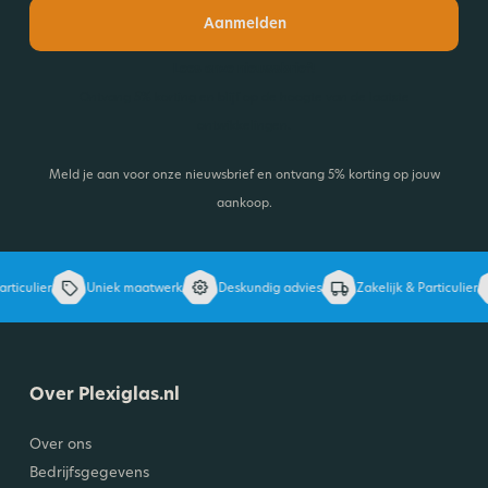
Aanmelden
Lees onze nieuwsbrief!
Ontvang 5% korting en blijf op de hoogte van de laatste
ontwikkelingen.
Meld je aan voor onze nieuwsbrief en ontvang 5% korting op jouw
aankoop.
ticulier
Uniek maatwerk
Deskundig advies
Zakelijk & Particulier
Over Plexiglas.nl
Over ons
Bedrijfsgegevens