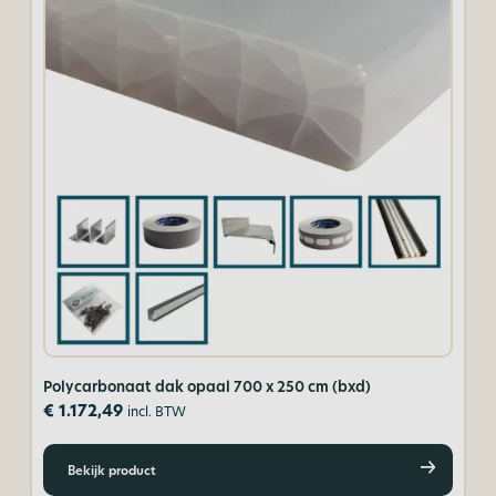
Polycarbonaat dak opaal 700 x 250 cm (bxd)
Po
€
1.172,49
€
incl. BTW
Bekijk product