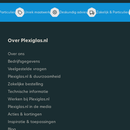
articulier
Uniek maatwerk
Deskundig advies
Zakelijk & Particulier
Over Plexiglas.nl
Over ons
Bedrijfsgegevens
Veelgestelde vragen
Plexiglas.nl & duurzaamheid
Zakelijke bestelling
Technische informatie
Werken bij Plexiglas.nl
Plexiglas.nl in de media
Acties & kortingen
Inspiratie & toepassingen
Blog