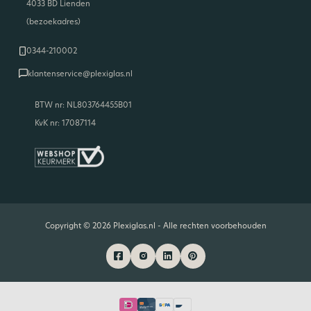
4033 BD Lienden
(bezoekadres)
0344-210002
klantenservice@plexiglas.nl
BTW nr: NL803764455B01
KvK nr: 17087114
Copyright © 2026 Plexiglas.nl - Alle rechten voorbehouden