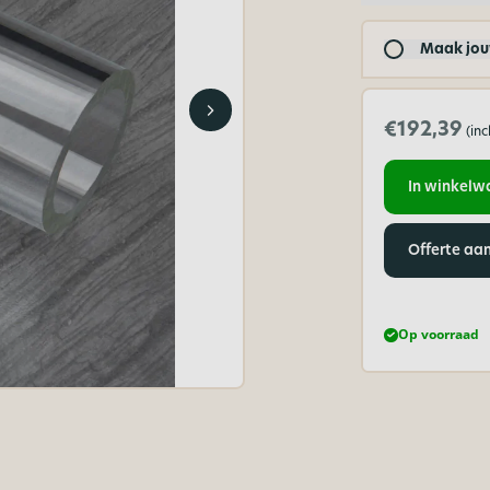
Maak jou
€192,39
(in
In winkel
Offerte aa
Op voorraad