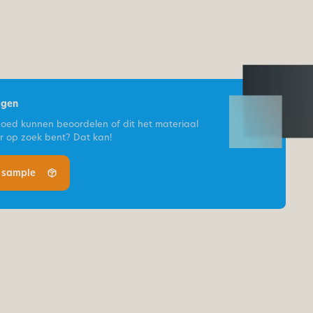
agen
goed kunnen beoordelen of dit het materiaal
ar op zoek bent? Dat kan!
n sample