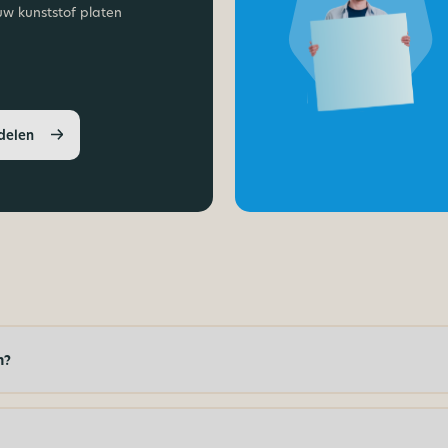
uw kunststof platen
delen
n?