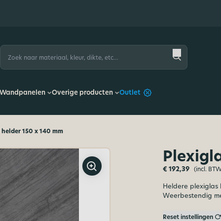
Zoeken
naar:
Wandpanelen
Overige producten
Outlet
s helder 150 x 140 mm
Plexigl
€
192,39
(incl. BT
Heldere plexiglas
Weerbestendig me
Reset instellingen