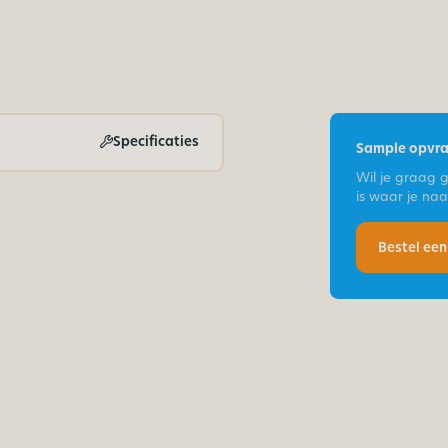
Specificaties
Sample opvr
Wil je graag 
is waar je na
Bestel ee