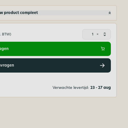
w product compleet
Plexiglas
×
cl. BTW)
buis
helder
150
wagen
x
140
mm
nvragen
aantal
Verwachte levertijd:
23 - 27 aug