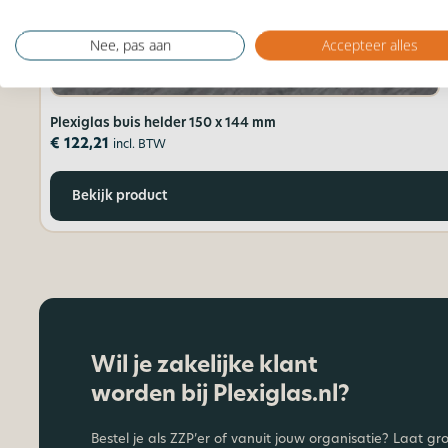
Nee, pas aan
Accepteer alles
Plexiglas buis helder 150 x 144 mm
€
122,21
incl. BTW
Bekijk product
Wil je zakelijke klant
worden bij Plexiglas.nl?
Bestel je als ZZP’er of vanuit jouw organisatie? Laat gr