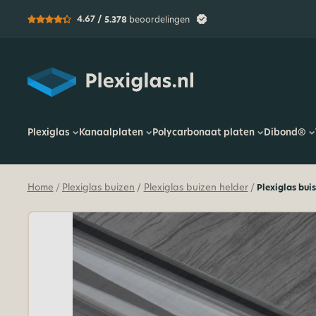
4.67 /
5.378
beoordelingen
Plexiglas
Plexiglas
Kanaalplaten
Polycarbonaat platen
Dibond®
Home
Plexiglas buizen
Plexiglas buizen helder
Plexiglas bui
/
/
/