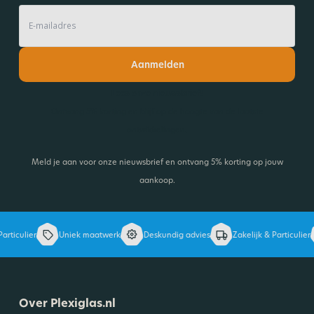
Aanmelden
Lees onze nieuwsbrief!
Ontvang 5% korting en blijf op de hoogte van de laatste
ontwikkelingen.
Meld je aan voor onze nieuwsbrief en ontvang 5% korting op jouw
aankoop.
rticulier
Uniek maatwerk
Deskundig advies
Zakelijk & Particulier
Over Plexiglas.nl