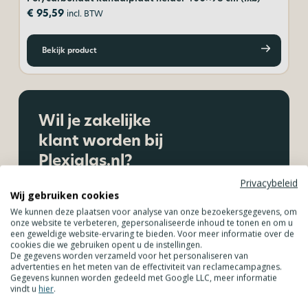
€
95,59
€
incl. BTW
Bekijk product
Wil je zakelijke
klant worden bij
Plexiglas.nl?
Privacybeleid
Bestel je als ZZP’er of vanuit jouw organisatie? Laat grote
Wij gebruiken cookies
partijen frezen op de CNC-machine, maak gebruik van
We kunnen deze plaatsen voor analyse van onze bezoekersgegevens, om
staffelkorting. Laat jouw kunststof platen inmeten &
onze website te verbeteren, gepersonaliseerde inhoud te tonen en om u
een geweldige website-ervaring te bieden. Voor meer informatie over de
monteren of plan een adviesgesprek.
cookies die we gebruiken opent u de instellingen.
De gegevens worden verzameld voor het personaliseren van
advertenties en het meten van de effectiviteit van reclamecampagnes.
Maak een account aan
Gegevens kunnen worden gedeeld met Google LLC, meer informatie
vindt u
hier
.
Ontdek alle voordelen