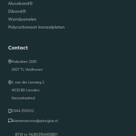
Alucobond®
Dibond®
Wandpanelen
Polycarbonaat kanaalplaten
Contact
Habraken 2330
5507 TL Veldhoven
J. van der Leeweg 2
4033 BD Lienden
(bezoekadres)
0344-210002
klantenservice@plexiglas.nl
BTW nr: NL803764455B01