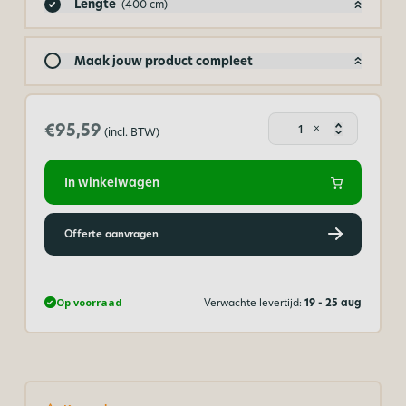
Lengte
(400 cm)
Maak jouw product compleet
Polycar
€95,59
×
(incl. BTW)
kanaalp
opaal
400x98
In winkelwagen
cm
(lxb)
aantal
Offerte aanvragen
Op voorraad
Verwachte levertijd:
19 - 25 aug