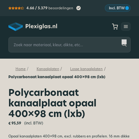
4.66 /
5.379
beoordelingen
Incl. BTW
Plexiglas
Zoeken
naar:
/
/
/
Home
Kanaalplaten
Losse kanaalplaten
Polycarbonaat kanaalplaat opaal 400×98 cm (lxb)
Polycarbonaat
kanaalplaat opaal
400×98 cm (lxb)
(incl. BTW)
€
95,59
Opaal kanaalplaten 400×98 cm, excl. rubbers en profielen. 16 mm dikke