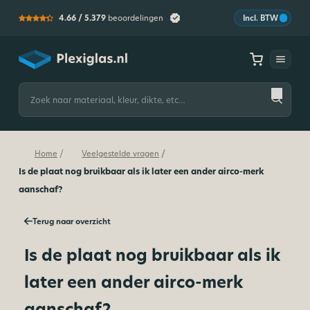
4.66 /
5.379
beoordelingen
Incl. BTW
Plexiglas
Zoeken
naar:
/
/
Home
Veelgestelde vragen
Is de plaat nog bruikbaar als ik later een ander airco-merk
aanschaf?
Terug naar overzicht
Is de plaat nog bruikbaar als ik
later een ander airco-merk
aanschaf?