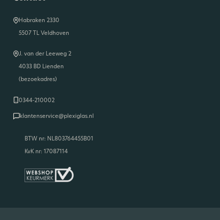
Habraken 2330
5507 TL Veldhoven
J. van der Leeweg 2
4033 BD Lienden
(bezoekadres)
0344-210002
klantenservice@plexiglas.nl
BTW nr: NL803764455B01
KvK nr: 17087114