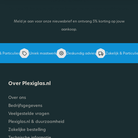
Lees onze nieuwsbrief!
Ontvang 5% korting en blijf op de hoogte van de laatste ontwikkelingen.
Meld je aan voor onze nieuwsbrief en ontvang 5% korting op jouw
aankoop.
 Particulier
Uniek maatwerk
Deskundig advies
Zakelijk & Particulie
Over Plexiglas.nl
Over ons
Bedrijfsgegevens
Veelgestelde vragen
Plexiglas.nl & duurzaamheid
Zakelijke bestelling
Technische informatie