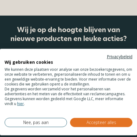
Wij je op de hoogte blijven van
nieuwe producten en leuke acties?
Comments
Privacybeleid
Wij gebruiken cookies
We kunnen deze plaatsen voor analyse van onze bezoekersgegevens, om
onze website te verbeteren, gepersonaliseerde inhoud te tonen en om u
een geweldige website-ervaring te bieden. Voor meer informatie over de
Dit veld is bedoeld voor validatiedoeleinden en moet niet
cookies die we gebruiken opent u de instellingen.
De gegevens worden verzameld voor het personaliseren van
worden gewijzigd.
advertenties en het meten van de effectiviteit van reclamecampagnes.
Gegevens kunnen worden gedeeld met Google LLC, meer informatie
vindt u
hier
.
Nee, pas aan
Accepteer alles
Aanmelden