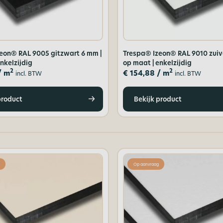
eon® RAL 9005 gitzwart 6 mm |
Trespa® Izeon® RAL 9010 zuiv
nkelzijdig
op maat | enkelzijdig
2
2
/ m
€
154,88
/ m
incl. BTW
incl. BTW
product
Bekijk product
Op aanvraag