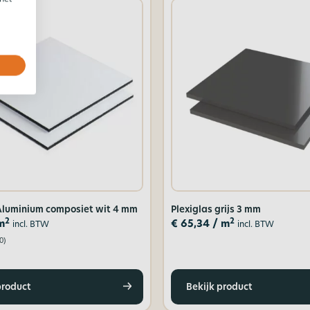
luminium composiet wit 4 mm
Plexiglas grijs 3 mm
2
2
m
€
65,34
/ m
incl. BTW
incl. BTW
0)
product
Bekijk product