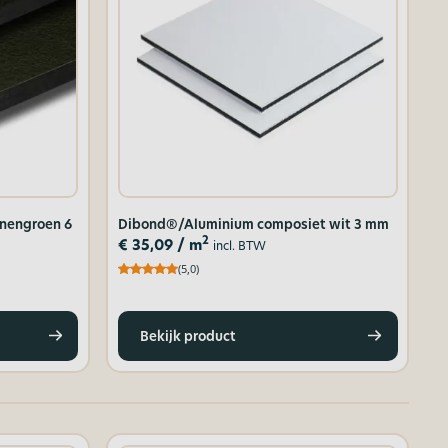
nengroen 6
Dibond®/Aluminium composiet wit 3 mm
2
€
35,09
/ m
incl. BTW
(5,0)
Bekijk product