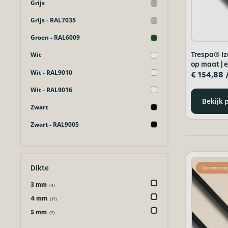
Grijs
Grijs - RAL7035
Groen - RAL6009
Trespa® Iz
Wit
op maat | e
Wit - RAL9010
€
154,88
Wit - RAL9016
Bekijk 
Zwart
Zwart - RAL9005
Dikte
Op aanvraag
3 mm
(4)
4 mm
(11)
5 mm
(2)