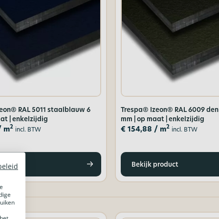
eon® RAL 5011 staalblauw 6
Trespa® Izeon® RAL 6009 den
t | enkelzijdig
mm | op maat | enkelzijdig
2
2
/ m
€
154,88
/ m
incl. BTW
incl. BTW
product
Bekijk product
beleid
e
dige
ruiken
het