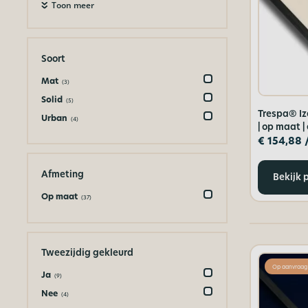
Toon meer
Soort
Mat
(3)
Solid
(5)
Trespa® Iz
Urban
(4)
| op maat |
€
154,88
Afmeting
Bekijk 
Op maat
(37)
Tweezijdig gekleurd
Op aanvraag
Ja
(9)
Nee
(4)