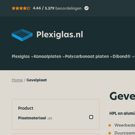
4.66 /
5.379
beoordelingen
Plexiglas
Plexiglas
Kanaalplaten
Polycarbonaat platen
Dibond®
Home
Gevelplaat
/
Geve
Product
HPL en alumi
Plaatmateriaal
(37)
Weerbest
Duurzaam