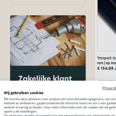
Trespa® Iz
mm | op maa
€
154,88
Zakelijke klant
worden?
Bekijk 
Privacy
Wij gebruiken cookies
We kunnen deze plaatsen voor analyse van onze bezoekersgegevens, om onz
Bestel je als bouwbedrijf of
website te verbeteren, gepersonaliseerde inhoud te tonen en om u een gewel
architect? Of projectmatig vanuit
website-ervaring te bieden. Voor meer informatie over de cookies die we geb
een bedrijf of organisatie? Kies
opent u de instellingen.
een
zakelijk account
.
De gegevens worden verzameld voor het personaliseren van advertenties en 