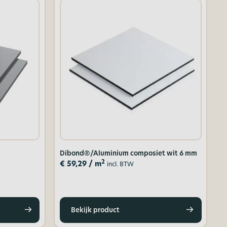
Dibond®/Aluminium composiet wit 6 mm
2
€
59,29
/ m
incl. BTW
Bekijk product