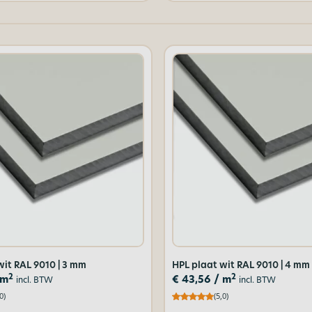
wit RAL 9010 | 3 mm
HPL plaat wit RAL 9010 | 4 mm
2
2
 m
€
43,56
/ m
incl. BTW
incl. BTW
0)
(5,0)