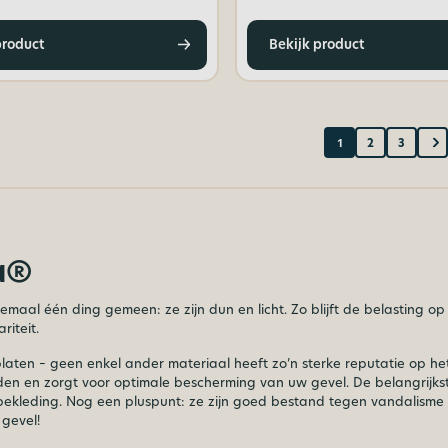
product
Bekijk product
1
2
3
a®
maal één ding gemeen: ze zijn dun en licht. Zo blijft de belasting 
iteit.
aten – geen enkel ander materiaal heeft zo’n sterke reputatie op het 
en en zorgt voor optimale bescherming van uw gevel. De belangrijks
lbekleding. Nog een pluspunt: ze zijn goed bestand tegen vandalism
gevel!