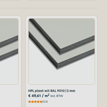
HPL plaat wit RAL 9010 | 5 mm
2
€
49,61
/ m
incl. BTW
(5,0)