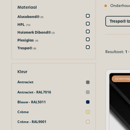
Onderhou
Materiaal
Alucobond®
(9)
Trespa® I
HPL
(13)
Huismerk Dibond®
(3)
Plexiglas
(4)
Trespa®
(8)
Resultaat:
1
-
Kleur
Op aanvraag
Antraciet
Antraciet - RAL7016
Blauw - RAL5011
Crème
Créme - RAL9001