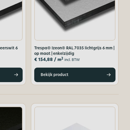
eerswit 6
Trespa® Izeon® RAL 7035 lichtgrijs 6 mm |
op maat | enkelzijdig
2
€
154,88
/ m
incl. BTW
Bekijk product