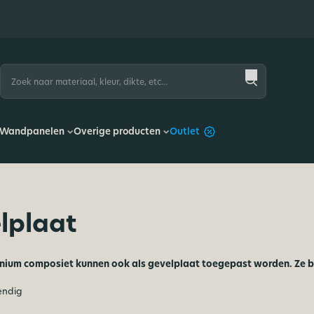
Zoeken
naar:
Wandpanelen
Overige producten
Outlet
lplaat
nium composiet kunnen ook als gevelplaat toegepast worden. Ze be
endig