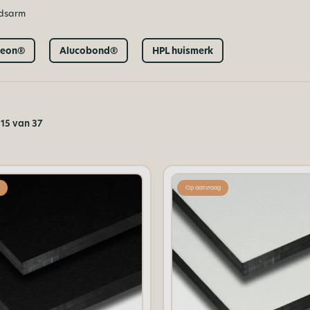
dsarm
zeon®
Alucobond®
HPL huismerk
15 van 37
Op aanvraag