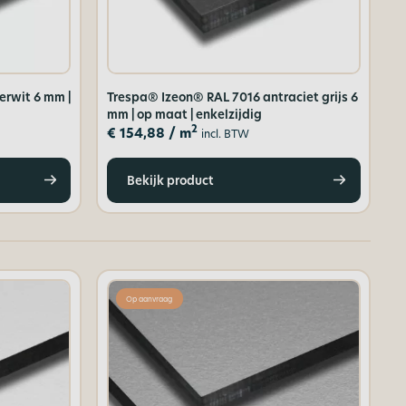
erwit 6 mm |
Trespa® Izeon® RAL 7016 antraciet grijs 6
mm | op maat | enkelzijdig
2
€
154,88
/ m
incl. BTW
Bekijk product
Op aanvraag