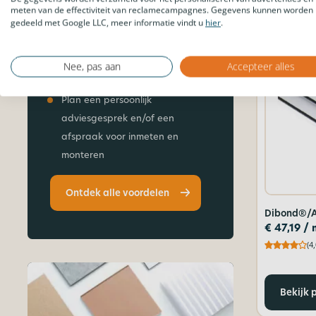
meten van de effectiviteit van reclamecampagnes. Gegevens kunnen worden
gedeeld met Google LLC, meer informatie vindt u
hier
.
Laat grote maatwerk partijen
frezen in ons
machinepark
Profiteer van staffelkorting en
Nee, pas aan
Accepteer alles
andere voordelen
Plan een persoonlijk
adviesgesprek en/of een
afspraak voor inmeten en
monteren
Ontdek alle voordelen
Dibond®/A
€
47,19
/ 
(4,
Bekijk 