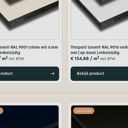
eon® RAL 9001 crème wit 6 mm
Trespa® Izeon® RAL 9016 verk
 enkelzijdig
mm | op maat | enkelzijdig
2
2
/ m
€
154,88
/ m
incl. BTW
incl. BTW
product
Bekijk product
Op aanvraag