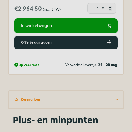
Corona
€2.964,50
×
(incl. BTW)
luchtfilt
balie
aantal
In winkelwagen
Offerte aanvragen
Op voorraad
Verwachte levertijd:
24 - 28 aug
Kenmerken
Plus- en minpunten