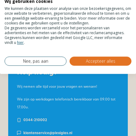
Wij gebruiken cookies
We kunnen deze plaatsen voor analyse van onze bezoekersgegevens, om
onze website te verbeteren, gepersonaliseerde inhoud te tonen en om u
een geweldige website-ervaring te bieden. Voor meer informatie over de
cookies die we gebruiken opent u de instellingen.
De gegevens worden verzameld voor het personaliseren van
advertenties en het meten van de effectiviteit van reclamecampagnes.
Gegevens kunnen worden gedeeld met Google LLC, meer informatie
vindt u
hier
.
Nee, pas aan
Accepteer alles
Hulp nodig?
Wij nemen alle tijd voor jouw vragen en wensen!
We zijn op werkdagen telefonisch bereikbaar van
09.00 tot
17.00u.
0344-210002
klantenservice@plexiglas.nl