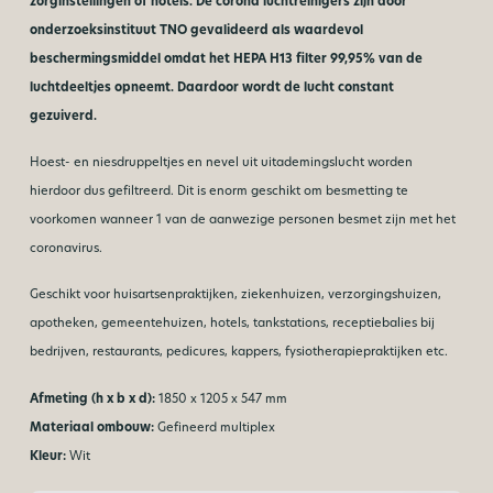
zorginstellingen of hotels. De corona luchtreinigers zijn door
onderzoeksinstituut TNO gevalideerd als waardevol
beschermingsmiddel omdat het HEPA H13 filter 99,95% van de
luchtdeeltjes opneemt. Daardoor wordt de lucht constant
gezuiverd.
Hoest- en niesdruppeltjes en nevel uit uitademingslucht worden
hierdoor dus gefiltreerd. Dit is enorm geschikt om besmetting te
voorkomen wanneer 1 van de aanwezige personen besmet zijn met het
coronavirus.
Geschikt voor huisartsenpraktijken, ziekenhuizen, verzorgingshuizen,
apotheken, gemeentehuizen, hotels, tankstations, receptiebalies bij
bedrijven, restaurants, pedicures, kappers, fysiotherapiepraktijken etc.
Afmeting (h x b x d):
1850 x 1205 x 547 mm
Materiaal ombouw:
Gefineerd multiplex
Kleur:
Wit