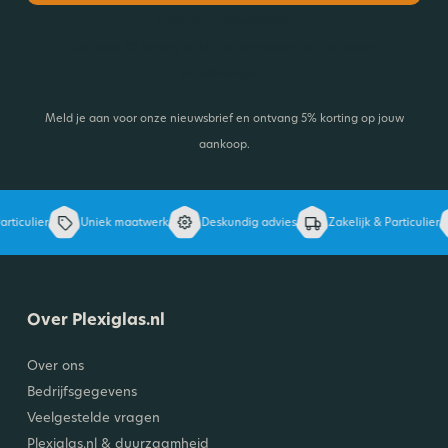
Lees onze nieuwsbrief!
Ontvang 5% korting en blijf op de hoogte van de laatste
ontwikkelingen.
Meld je aan voor onze nieuwsbrief en ontvang 5% korting op jouw
aankoop.
rticulier
Uniek maatwerk
Deskundig advies
Zakelijk & Particulier
Over Plexiglas.nl
Over ons
Bedrijfsgegevens
Veelgestelde vragen
Plexiglas.nl & duurzaamheid