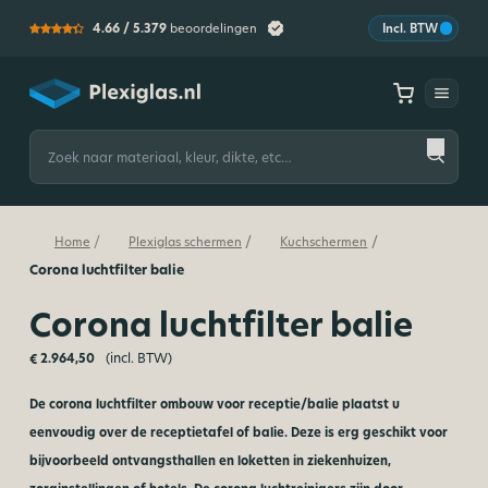
4.66 /
5.379
beoordelingen
Incl. BTW
Plexiglas
Zoeken
naar:
/
/
/
Home
Plexiglas schermen
Kuchschermen
Corona luchtfilter balie
Corona luchtfilter balie
(incl. BTW)
€
2.964,50
De corona luchtfilter ombouw voor receptie/balie plaatst u
eenvoudig over de receptietafel of balie. Deze is erg geschikt voor
bijvoorbeeld ontvangsthallen en loketten in ziekenhuizen,