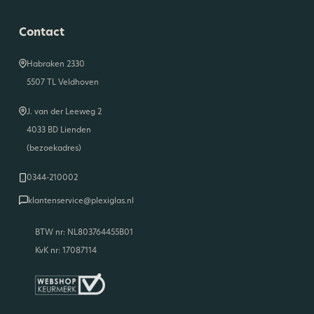
Contact
Habraken 2330
5507 TL Veldhoven
J. van der Leeweg 2
4033 BD Lienden
(bezoekadres)
0344-210002
klantenservice@plexiglas.nl
BTW nr: NL803764455B01
KvK nr: 17087114