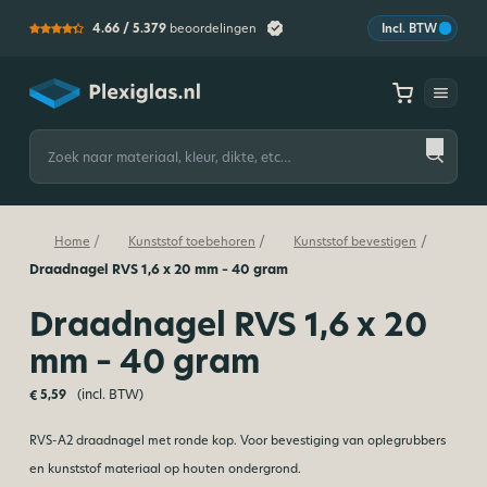
4.66 /
5.379
beoordelingen
Incl. BTW
Plexiglas
Zoeken
naar:
/
/
/
Home
Kunststof toebehoren
Kunststof bevestigen
Draadnagel RVS 1,6 x 20 mm – 40 gram
Draadnagel RVS 1,6 x 20
mm – 40 gram
(incl. BTW)
€
5,59
RVS-A2 draadnagel met ronde kop. Voor bevestiging van oplegrubbers
en kunststof materiaal op houten ondergrond.