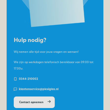
Hulp nodig?
Wij nemen alle tijd voor jouw vragen en wensen!
We zijn op werkdagen telefonisch bereikbaar van
09.00 tot
17.00u.
0344-210002
klantenservice@plexiglas.nl
Contact opnemen