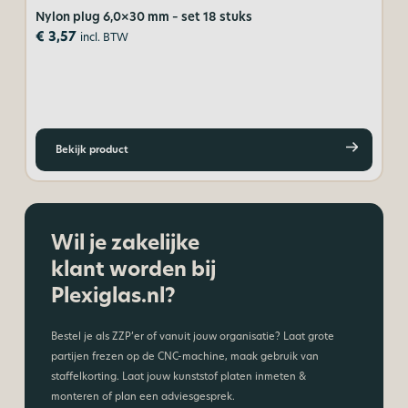
Nylon plug 6,0×30 mm – set 18 stuks
€
3,57
incl. BTW
Tr
€
Bekijk product
Wil je zakelijke
klant worden bij
Plexiglas.nl?
Bestel je als ZZP’er of vanuit jouw organisatie? Laat grote
partijen frezen op de CNC-machine, maak gebruik van
staffelkorting. Laat jouw kunststof platen inmeten &
monteren of plan een adviesgesprek.