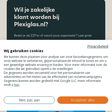
Wil je zakelijke
klant worden bij
Plexiglas.nl?
Bestel je als ZZP’er of vanuit jouw organisatie? Laat grote
partijen frezen op de CNC-machine, maak gebruik van
Privacybeleid
staffelkorting. Laat jouw kunststof platen inmeten &
Wij gebruiken cookies
monteren of plan een adviesgesprek.
We kunnen deze plaatsen voor analyse van onze bezoekersgegevens, om
onze website te verbeteren, gepersonaliseerde inhoud te tonen en om u
een geweldige website-ervaring te bieden. Voor meer informatie over de
Maak een account aan
cookies die we gebruiken opent u de instellingen.
De gegevens worden verzameld voor het personaliseren van
Ontdek alle voordelen
advertenties en het meten van de effectiviteit van reclamecampagnes.
Gegevens kunnen worden gedeeld met Google LLC, meer informatie
vindt u
hier
.
Nee, pas aan
Accepteer alles