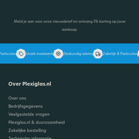
ontwikkelingen.
Meld je aan voor onze nieuwsbrief en ontvang 5% korting op jouw
aankoop.
rticulier
Uniek maatwerk
Deskundig advies
Zakelijk & Particulier
Over Plexiglas.nl
Over ons
Bedrijfsgegevens
Veelgestelde vragen
Plexiglas.nl & duurzaamheid
Zakelijke bestelling
Technische informatie