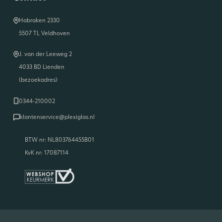
Habraken 2330
5507 TL Veldhoven
J. van der Leeweg 2
4033 BD Lienden
(bezoekadres)
0344-210002
klantenservice@plexiglas.nl
BTW nr: NL803764455B01
KvK nr: 17087114