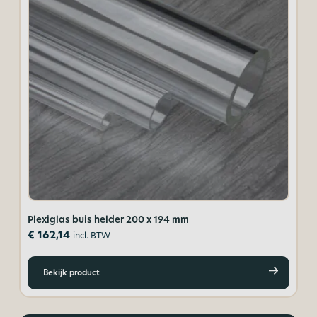
Plexiglas buis helder 200 x 194 mm
Pl
€
162,14
€
incl. BTW
Bekijk product