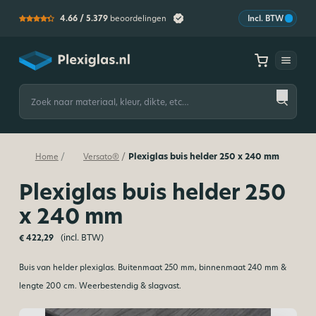
4.66 /
5.379
beoordelingen
Incl. BTW
Plexiglas
Zoeken
naar:
Plexiglas buis helder 250 x 240 mm
/
/
Home
Versato®
Plexiglas buis helder 250
x 240 mm
(incl. BTW)
€
422,29
Buis van helder plexiglas. Buitenmaat 250 mm, binnenmaat 240 mm &
lengte 200 cm. Weerbestendig & slagvast.