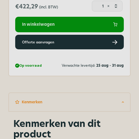
Plexigla
€422,29
×
(incl. BTW)
buis
helder
250
In winkelwagen
x
240
mm
Offerte aanvragen
aantal
Op voorraad
Verwachte levertijd:
25 aug - 31 aug
Kenmerken
Kenmerken van dit
product