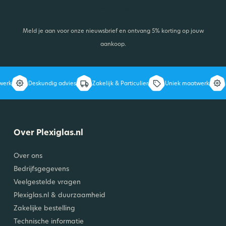
ontwikkelingen.
Meld je aan voor onze nieuwsbrief en ontvang 5% korting op jouw
aankoop.
erk
Deskundig advies
Zakelijk & Particulier
Uniek maatwerk
D
Over Plexiglas.nl
Over ons
Bedrijfsgegevens
Veelgestelde vragen
Plexiglas.nl & duurzaamheid
Zakelijke bestelling
Technische informatie