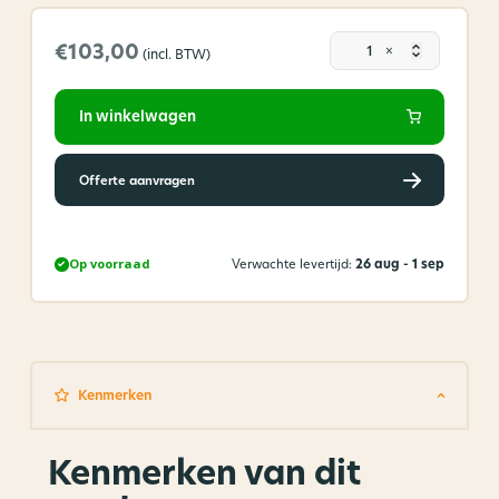
Plexigla
€103,00
×
(incl. BTW)
buis
helder
70
In winkelwagen
x
60
mm
Offerte aanvragen
aantal
Op voorraad
Verwachte levertijd:
26 aug - 1 sep
Kenmerken
Kenmerken van dit