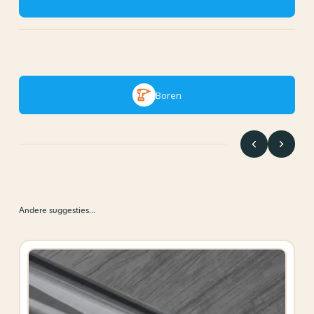
Boren
Andere suggesties…