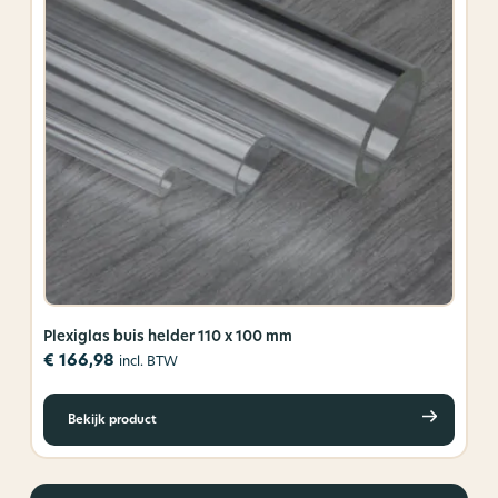
Plexiglas buis helder 110 x 100 mm
Pl
€
166,98
€
incl. BTW
Bekijk product