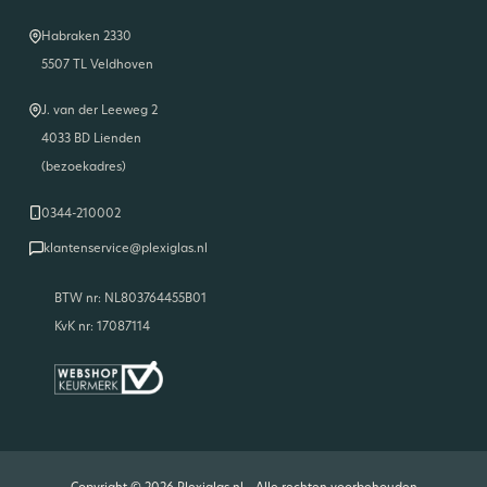
Habraken 2330
5507 TL Veldhoven
J. van der Leeweg 2
4033 BD Lienden
(bezoekadres)
0344-210002
klantenservice@plexiglas.nl
BTW nr: NL803764455B01
KvK nr: 17087114
Copyright © 2026 Plexiglas.nl - Alle rechten voorbehouden