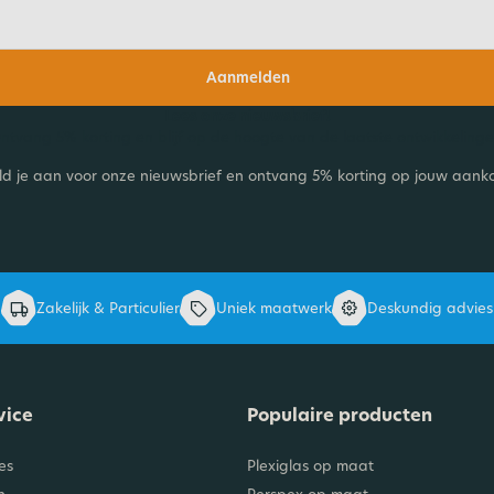
Aanmelden
Lees onze nieuwsbrief!
ntvang 5% korting en blijf op de hoogte van de laatste ontwikkelinge
d je aan voor onze nieuwsbrief en ontvang 5% korting op jouw aank
Zakelijk & Particulier
Uniek maatwerk
Deskundig advies
vice
Populaire producten
es
Plexiglas op maat