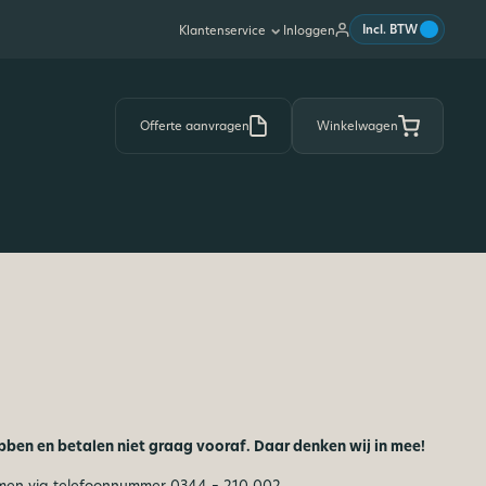
|
Incl. BTW
Inloggen
Klantenservice
Offerte aanvragen
Winkelwagen
ebben en betalen niet graag vooraf. Daar denken wij in mee!
nemen via telefoonnummer
0344 – 210 002
.