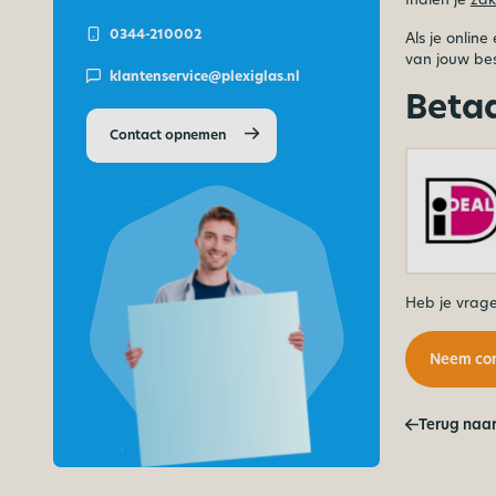
0344-210002
Als je online
van jouw bes
klantenservice@plexiglas.nl
Beta
Contact opnemen
Heb je vrag
Neem con
Terug naar