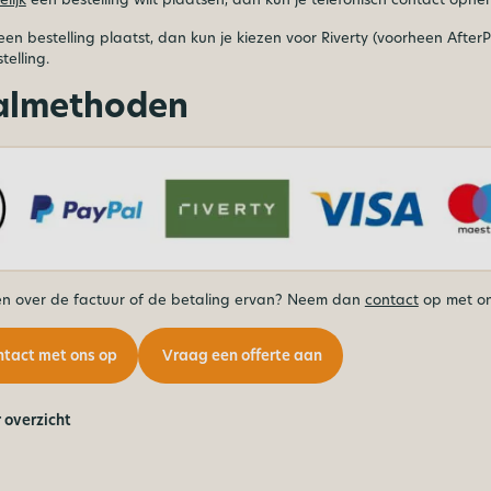
 een bestelling plaatst, dan kun je kiezen voor Riverty (voorheen After
telling.
almethoden
en over de factuur of de betaling ervan? Neem dan
contact
op met on
tact met ons op
Vraag een offerte aan
 overzicht