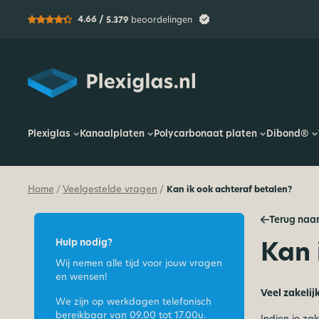
4.66 /
5.379
beoordelingen
Plexiglas
Plexiglas
Kanaalplaten
Polycarbonaat platen
Dibond®
Home
Veelgestelde vragen
Kan ik ook achteraf betalen?
/
/
Terug naar
Kan 
Hulp nodig?
Wij nemen alle tijd voor jouw vragen
en wensen!
Veel zakelij
We zijn op werkdagen telefonisch
bereikbaar van
09.00 tot 17.00u.
Indien je
zak