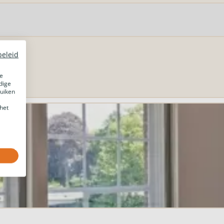
beleid
e
dige
ruiken
het