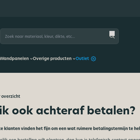
Zoeken
naar:
Wandpanelen
Overige producten
Outlet
 overzicht
ik ook achteraf betalen?
ke klanten vinden het fijn om een wat ruimere betalingstermijn te h
elijk
een bestelling wilt plaatsen, dan kun je telefonisch contact op