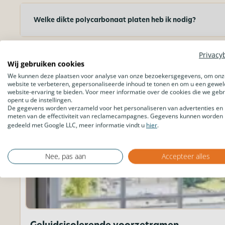
Welke dikte polycarbonaat platen heb ik nodig?
Privacy
Wij gebruiken cookies
We kunnen deze plaatsen voor analyse van onze bezoekersgegevens, om onz
Wat is jouw volgende project?
website te verbeteren, gepersonaliseerde inhoud te tonen en om u een gewel
website-ervaring te bieden. Voor meer informatie over de cookies die we geb
opent u de instellingen.
De gegevens worden verzameld voor het personaliseren van advertenties en 
meten van de effectiviteit van reclamecampagnes. Gegevens kunnen worden
gedeeld met Google LLC, meer informatie vindt u
hier
.
Nee, pas aan
Accepteer alles
Geluidsisolerende voorzetramen