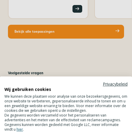
Bekijk alle toepassingen
Veelgestelde vragen
Privacybeleid
Wij gebruiken cookies
Hebben jullie een montagehandleiding voor
We kunnen deze plaatsen voor analyse van onze bezoekersgegevens, om
onze website te verbeteren, gepersonaliseerde inhoud te tonen en om u
kanaalplaten?
een geweldige website-ervaring te bieden. Voor meer informatie over de
cookies die we gebruiken opent u de instellingen.
De gegevens worden verzameld voor het personaliseren van
advertenties en het meten van de effectiviteit van reclamecampagnes.
Gegevens kunnen worden gedeeld met Google LLC, meer informatie
Hoeveel afschot moet een kanaalplaten
vindt u
hier
.