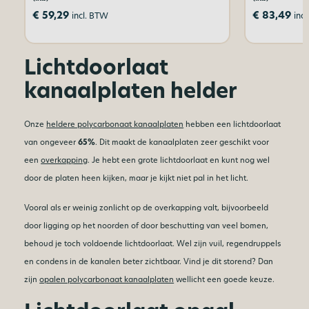
€
59,29
€
83,49
incl. BTW
inc
Lichtdoorlaat
kanaalplaten helder
Onze
heldere polycarbonaat kanaalplaten
hebben een lichtdoorlaat
van ongeveer
65%
. Dit maakt de kanaalplaten zeer geschikt voor
een
overkapping
. Je hebt een grote lichtdoorlaat en kunt nog wel
door de platen heen kijken, maar je kijkt niet pal in het licht.
Vooral als er weinig zonlicht op de overkapping valt, bijvoorbeeld
door ligging op het noorden of door beschutting van veel bomen,
behoud je toch voldoende lichtdoorlaat. Wel zijn vuil, regendruppels
en condens in de kanalen beter zichtbaar. Vind je dit storend? Dan
zijn
opalen polycarbonaat kanaalplaten
wellicht een goede keuze.