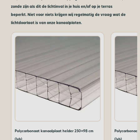
zonde zijn als dit de lichtinval in je huis en/of op je terras
beperkt. Niet voor niets krijgen wij regelmatig de vraag wat de
lichtdoorlaat is van onze kanaalplaten.
Polycarbonaat kanaalplaat helder 250×98 cm
Polycarbonaat
(lxb)
(lxb)