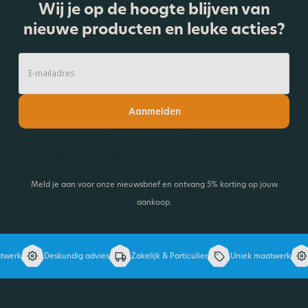
Wij je op de hoogte blijven van
nieuwe producten en leuke acties?
Aanmelden
Lees onze nieuwsbrief!
Ontvang 5% korting en blijf op de hoogte van de laatste ontwikkelingen.
Meld je aan voor onze nieuwsbrief en ontvang 5% korting op jouw
aankoop.
werk
Deskundig advies
Zakelijk & Particulier
Uniek maatwerk