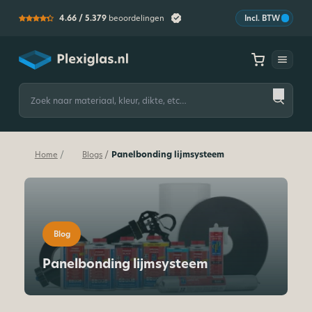
4.66 /
5.379
beoordelingen
Incl. BTW
Plexiglas
Zoeken
naar:
Panelbonding lijmsysteem
/
/
Home
Blogs
Blog
Panelbonding lijmsysteem