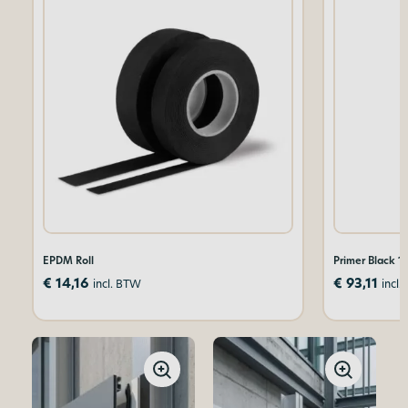
EPDM Roll
Primer Black 1
€
14,16
€
93,11
incl. BTW
incl