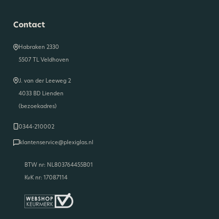
Contact
Habraken 2330
5507 TL Veldhoven
J. van der Leeweg 2
4033 BD Lienden
(bezoekadres)
0344-210002
klantenservice@plexiglas.nl
BTW nr: NL803764455B01
KvK nr: 17087114