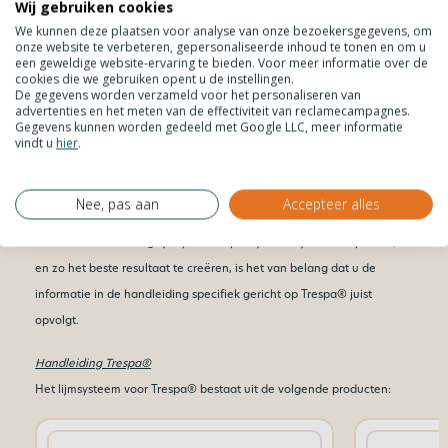
Wij gebruiken cookies
We kunnen deze plaatsen voor analyse van onze bezoekersgegevens, om
onze website te verbeteren, gepersonaliseerde inhoud te tonen en om u
een geweldige website-ervaring te bieden. Voor meer informatie over de
cookies die we gebruiken opent u de instellingen.
EPDM Roll
Primer alumin
De gegevens worden verzameld voor het personaliseren van
advertenties en het meten van de effectiviteit van reclamecampagnes.
€
14,16
€
78,55
incl. BTW
inc
Gegevens kunnen worden gedeeld met Google LLC, meer informatie
vindt u
hier
.
Lijmadvies Trespa®
Nee, pas aan
Accepteer alles
Om het Panelbonding lijmsysteem op de juiste wijze toe te passen,
en zo het beste resultaat te creëren, is het van belang dat u de
informatie in de handleiding specifiek gericht op Trespa® juist
opvolgt.
Handleiding Trespa®
Het lijmsysteem voor Trespa® bestaat uit de volgende producten: