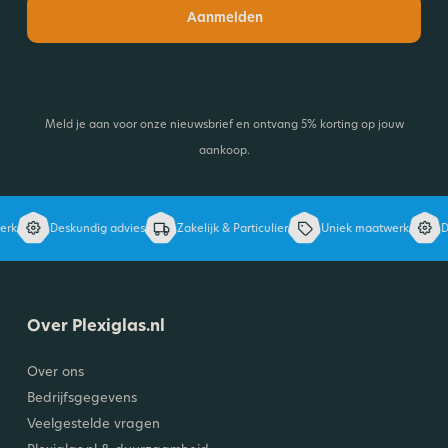
Aanmelden
Lees onze nieuwsbrief!
Ontvang 5% korting en blijf op de hoogte van de laatste ontwikkelingen.
Meld je aan voor onze nieuwsbrief en ontvang 5% korting op jouw
aankoop.
k
Deskundig advies
Zakelijk & Particulier
Uniek maatwerk
Des
Over Plexiglas.nl
Over ons
Bedrijfsgegevens
Veelgestelde vragen