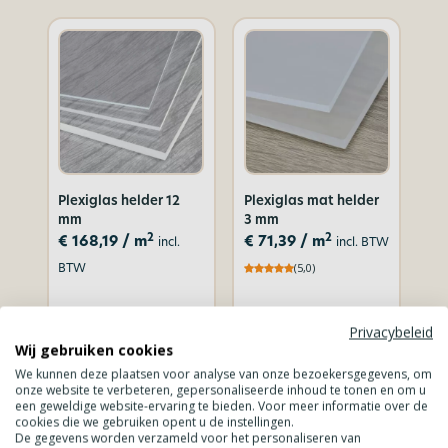
Plexiglas helder 12
Plexiglas mat helder
mm
3 mm
2
2
€
168,19
/ m
€
71,39
/ m
incl.
incl. BTW
BTW
(5,0)
Privacybeleid
Bekijk
Bekijk
Wij gebruiken cookies
product
product
We kunnen deze plaatsen voor analyse van onze bezoekersgegevens, om
onze website te verbeteren, gepersonaliseerde inhoud te tonen en om u
een geweldige website-ervaring te bieden. Voor meer informatie over de
cookies die we gebruiken opent u de instellingen.
De gegevens worden verzameld voor het personaliseren van