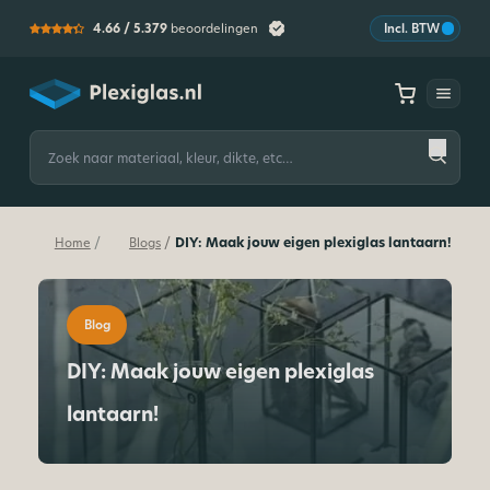
4.66 /
5.379
beoordelingen
Incl. BTW
Plexiglas
Zoeken
naar:
DIY: Maak jouw eigen plexiglas lantaarn!
/
/
Home
Blogs
Blog
DIY: Maak jouw eigen plexiglas
lantaarn!