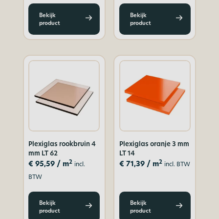
Bekijk
Bekijk
product
product
Plexiglas rookbruin 4
Plexiglas oranje 3 mm
mm LT 62
LT 14
2
2
€
95,59
/ m
€
71,39
/ m
incl.
incl. BTW
BTW
Bekijk
Bekijk
product
product