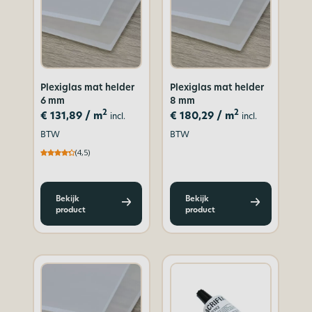
Plexiglas mat helder
Plexiglas mat helder
6 mm
8 mm
2
2
€
131,89
/ m
€
180,29
/ m
incl.
incl.
BTW
BTW
(4,5)
Bekijk
Bekijk
product
product