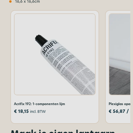
16,6 x 16,6cm
Acrifix 192: 1-componenten lijm
Plexiglas opaa
€
18,15
€
56,87
/ 
incl. BTW