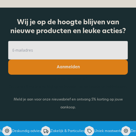
Wij je op de hoogte blijven van
nieuwe producten en leuke acties?
Aanmelden
Lees onze nieuwsbrief!
Ontvang 5% korting en blijf op de hoogte van de laatste ontwikkelingen.
Meld je aan voor onze nieuwsbrief en ontvang 5% korting op jouw
aankoop.
Deskundig advies
Zakelijk & Particulier
Uniek maatwerk
Deskun