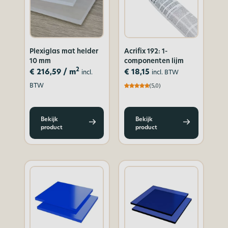
Plexiglas mat helder
Acrifix 192: 1-
10 mm
componenten lijm
2
€
216,59
/ m
€
18,15
incl.
incl. BTW
BTW
(5,0)
Bekijk
Bekijk
product
product