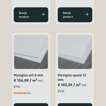
Bekijk
Bekijk
product
product
Plexiglas wit 8 mm
Plexiglas opaal 10
mm
2
€
156,09
/ m
incl.
2
€
192,39
/ m
incl.
BTW
BTW
(5,0)