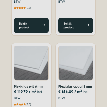
BTW
BTW
(5,0)
Bekijk
Bekijk
product
product
Plexiglas wit 6 mm
Plexiglas opaal 8 mm
2
2
€
119,79
/ m
€
156,09
/ m
incl.
incl.
BTW
BTW
(5,0)