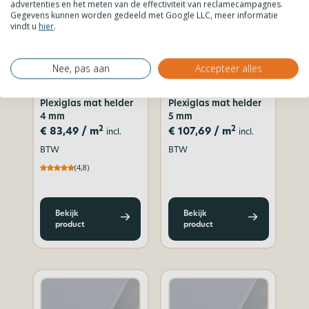
advertenties en het meten van de effectiviteit van reclamecampagnes.
Gegevens kunnen worden gedeeld met Google LLC, meer informatie
vindt u
hier
.
Nee, pas aan
Accepteer alles
Plexiglas mat helder
Plexiglas mat helder
4 mm
5 mm
2
2
€
83,49
/ m
€
107,69
/ m
incl.
incl.
BTW
BTW
(4,8)
Bekijk
Bekijk
product
product