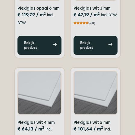
Plexiglas opaal 6 mm
Plexiglas wit 3 mm
2
2
€
119,79
/ m
€
47,19
/ m
incl.
incl. BTW
BTW
(4,8)
Bekijk
Bekijk
product
product
Plexiglas wit 4 mm
Plexiglas wit 5 mm
2
2
€
64,13
/ m
€
101,64
/ m
incl.
incl.