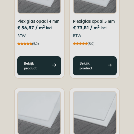
Plexiglas opaal 4 mm
Plexiglas opaal 5 mm
2
2
€
56,87
/ m
€
73,81
/ m
incl.
incl.
BTW
BTW
(5,0)
(5,0)
Bekijk
Bekijk
product
product