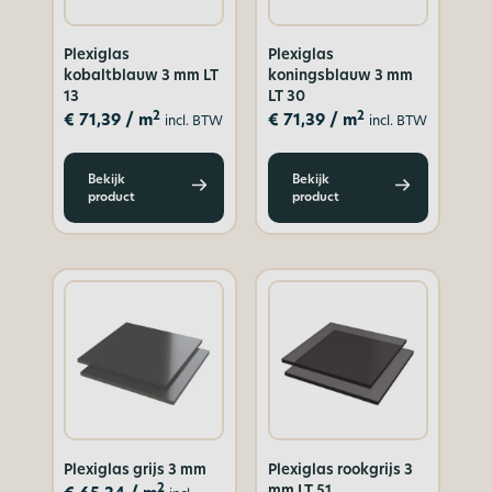
Plexiglas
Plexiglas
kobaltblauw 3 mm LT
koningsblauw 3 mm
13
LT 30
2
2
€
71,39
/ m
€
71,39
/ m
incl. BTW
incl. BTW
Bekijk
Bekijk
product
product
Plexiglas grijs 3 mm
Plexiglas rookgrijs 3
mm LT 51
2