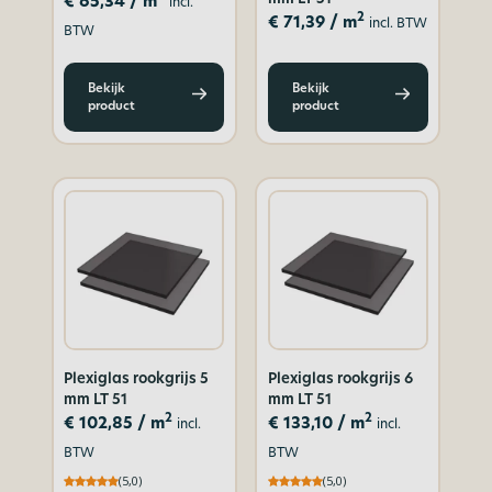
€
65,34
/ m
incl.
2
€
71,39
/ m
incl. BTW
BTW
Bekijk
Bekijk
product
product
Plexiglas rookgrijs 5
Plexiglas rookgrijs 6
mm LT 51
mm LT 51
2
2
€
102,85
/ m
€
133,10
/ m
incl.
incl.
BTW
BTW
(5,0)
(5,0)