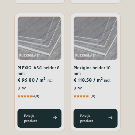
PLEXIGLAS® helder 8
Plexiglas helder 10
mm
mm
2
2
€
96,80
/ m
€
118,58
/ m
incl.
incl.
BTW
BTW
(4,8)
(5,0)
Bekijk
Bekijk
product
product