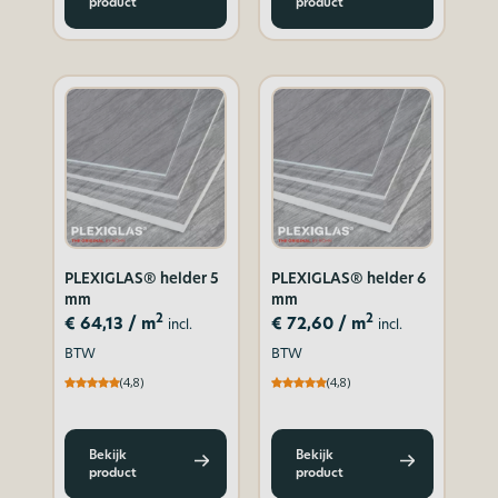
product
product
PLEXIGLAS® helder 5
PLEXIGLAS® helder 6
mm
mm
2
2
€
64,13
/ m
€
72,60
/ m
incl.
incl.
BTW
BTW
(4,8)
(4,8)
Bekijk
Bekijk
product
product