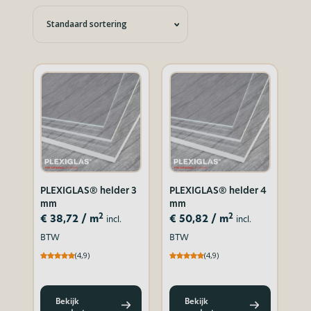
PLEXIGLAS® helder 3
PLEXIGLAS® helder 4
mm
mm
2
2
€
38,72
/ m
€
50,82
/ m
incl.
incl.
BTW
BTW
(4,9)
(4,9)
Bekijk
Bekijk