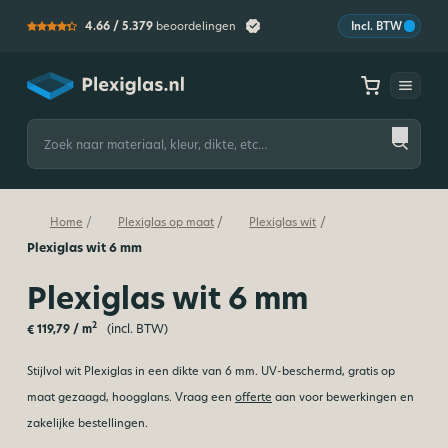
4.66 /
5.379
beoordelingen
Incl. BTW
Plexiglas
Zoeken
naar:
/
/
/
Home
Plexiglas op maat
Plexiglas wit
Plexiglas wit 6 mm
Plexiglas wit 6 mm
2
(incl. BTW)
€
119,79
/ m
Stijlvol wit Plexiglas in een dikte van 6 mm. UV-beschermd, gratis op
maat gezaagd, hoogglans. Vraag een
offerte
aan voor bewerkingen en
zakelijke bestellingen.