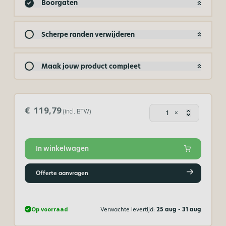
Boorgaten
Scherpe randen verwijderen
Maak jouw product compleet
Plexigla
€ 119,79
(incl. BTW)
×
wit
6
mm
aantal
In winkelwagen
Offerte aanvragen
Op voorraad
Verwachte levertijd:
25 aug - 31 aug