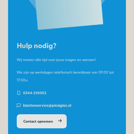
Hulp nodig?
Wij nemen alle tijd voor jouw vragen en wensen!
We zijn op werkdagen telefonisch bereikbaar van
09.00 tot
17.00u.
0344-210002
klantenservice@plexiglas.nl
Contact opnemen