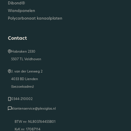
Dibond®
Wandpanelen
Polycarbonaat kanaalplaten
Contact
Habraken 2330
5507 TL Veldhoven
J. van der Leeweg 2
4033 BD Lienden
(bezoekadres)
0344-210002
klantenservice@plexiglas.nl
BTW nr: NL803764455B01
KvK nr: 17087114