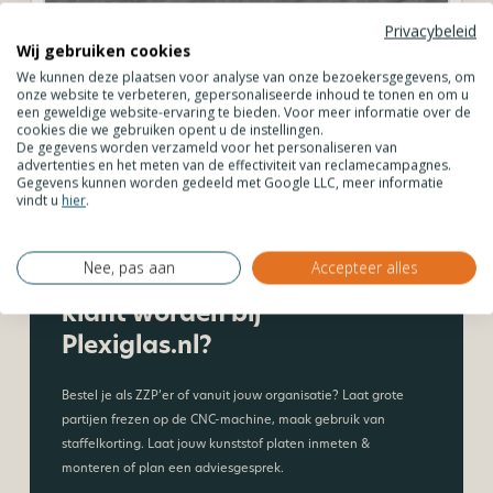
Privacybeleid
Plexiglas opaal 6 mm
Pl
Wij gebruiken cookies
2
€
119,79
/ m
€
incl. BTW
We kunnen deze plaatsen voor analyse van onze bezoekersgegevens, om
onze website te verbeteren, gepersonaliseerde inhoud te tonen en om u
een geweldige website-ervaring te bieden. Voor meer informatie over de
cookies die we gebruiken opent u de instellingen.
De gegevens worden verzameld voor het personaliseren van
advertenties en het meten van de effectiviteit van reclamecampagnes.
Bekijk product
Gegevens kunnen worden gedeeld met Google LLC, meer informatie
vindt u
hier
.
Nee, pas aan
Accepteer alles
Wil je zakelijke
klant worden bij
Plexiglas.nl?
Bestel je als ZZP’er of vanuit jouw organisatie? Laat grote
partijen frezen op de CNC-machine, maak gebruik van
staffelkorting. Laat jouw kunststof platen inmeten &
monteren of plan een adviesgesprek.