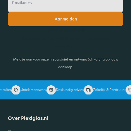
Aanmelden
Lees onze nieuwsbrief!
Ontvang 5% korting en blijf op de hoogte van de laatste
ontwikkelingen.
Meld je aan voor onze nieuwsbrief en ontvang 5% korting op jouw
aankoop.
culier
Uniek maatwerk
Deskundig advies
Zakelijk & Particulier
Over Plexiglas.nl