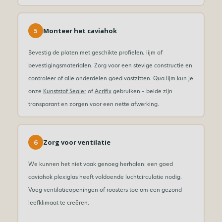
5
Monteer het caviahok
Bevestig de platen met geschikte profielen, lijm of
bevestigingsmaterialen. Zorg voor een stevige constructie en
controleer of alle onderdelen goed vastzitten. Qua lijm kun je
onze
Kunststof Sealer
of
Acrifix
gebruiken – beide zijn
transparant en zorgen voor een nette afwerking.
6
Zorg voor ventilatie
We kunnen het niet vaak genoeg herhalen: een goed
caviahok plexiglas heeft voldoende luchtcirculatie nodig.
Voeg ventilatieopeningen of roosters toe om een gezond
leefklimaat te creëren.