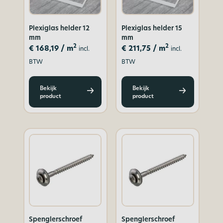
Plexiglas helder 12
Plexiglas helder 15
mm
mm
2
2
€
168,19
/ m
€
211,75
/ m
incl.
incl.
BTW
BTW
Bekijk
Bekijk
product
product
Spenglerschroef
Spenglerschroef