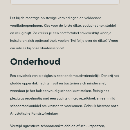
Let bij de montage op stevige verbindingen en voldoende
ventilatieopeningen. Kies voor de juiste dikte, zodat het hok stabiel
en veilig blijft. Zo creëer je een comfortabel caviaverblijf waar je
huisdieren zich optimaal thuis voelen. Twijfel je over de dikte? Vraag
om advies bij onze klantenservice!
Onderhoud
Een caviahok van plexiglas is zeer onderhoudsvriendelijk. Dankzij het
gladde oppervlak hechten vuil en bacteriën zich minder snel,
waardoor je het hok eenvoudig schoon kunt maken. Reinig het
plexiglas regelmatig met een zachte (microvezel)doek en een mild
schoonmaakmiddel om krassen te voorkomen. Gebruik hiervoor onze
Antistatische Kunststofreiniger
.
Vermijd agressieve schoonmaakmiddelen of schuursponzen,