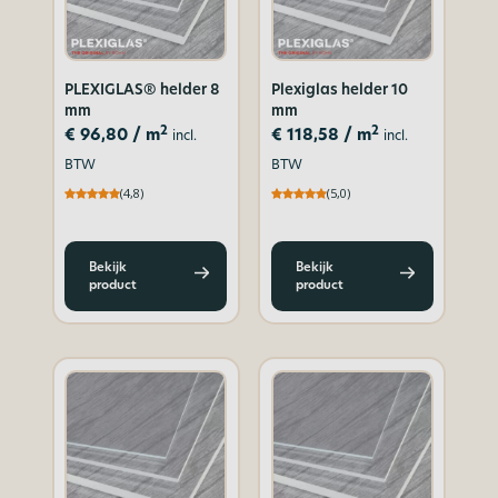
PLEXIGLAS® helder 8
Plexiglas helder 10
mm
mm
2
2
€
96,80
/ m
€
118,58
/ m
incl.
incl.
BTW
BTW
(4,8)
(5,0)
Bekijk
Bekijk
product
product