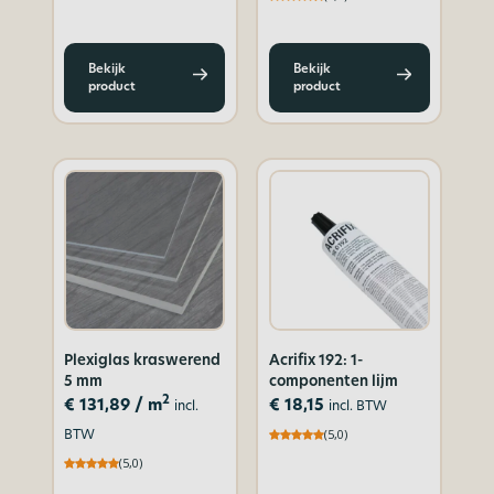
Bekijk
Bekijk
product
product
Plexiglas kraswerend
Acrifix 192: 1-
5 mm
componenten lijm
2
€
131,89
/ m
€
18,15
incl.
incl. BTW
BTW
(5,0)
(5,0)