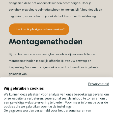
aangezien deze het oppervlak kunnen beschadigen. Door je
caviahok plexiglas regelmatig schoon te maken, blijft het niet alleen
hygiënisch, maar behoudt je ook de heldere en nette uitstraling.
Hoe kan ik plexiglas schoonmaken?
Montagemethoden
Bij het bouwen van een plexiglas caviahok zijn er verschillende
montagemethoden mogelijk, afhankelijk van uw ontwerp en
toepassing. Voor een zelfgemaakte caviakooi wordt vaak gebruik
gemaakt van:
Privacybeleid
Koppelprofielen
voor het stevig verbinden van platen
Wij gebruiken cookies
Lijmen
voor een strakke, naadloze afwerking
We kunnen deze plaatsen voor analyse van onze bezoekersgegevens, om
Schroeven en bevestigingssets
voor extra stevigheid
onze website te verbeteren, gepersonaliseerde inhoud te tonen en om u
een geweldige website-ervaring te bieden. Voor meer informatie over de
cookies die we gebruiken opent u de instellingen.
Het is belangrijk om te zorgen voor een stabiele constructie, zeker bij
De gegevens worden verzameld voor het personaliseren van