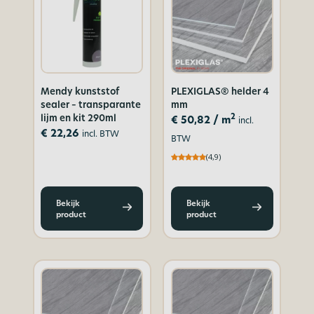
Mendy kunststof
PLEXIGLAS® helder 4
sealer – transparante
mm
lijm en kit 290ml
2
€
50,82
/ m
incl.
€
22,26
incl. BTW
BTW
(4,9)
Bekijk
Bekijk
product
product