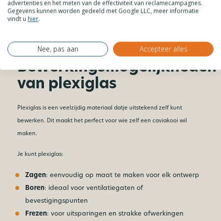
advertenties en het meten van de effectiviteit van reclamecampagnes.
grotere hokken of een caviahok buiten kunststof. Combineer indien
Gegevens kunnen worden gedeeld met Google LLC, meer informatie
nodig verschillende montagemethoden voor het beste resultaat.
vindt u
hier
.
Hoe kan ik plexiglas bevestigen?
Nee, pas aan
Accepteer alles
Bewerkingsmogelijkheden
van plexiglas
Plexiglas is een veelzijdig materiaal datje uitstekend zelf kunt
bewerken. Dit maakt het perfect voor wie zelf een caviakooi wil
maken.
Je kunt plexiglas:
Zagen
: eenvoudig op maat te maken voor elk ontwerp
Boren
: ideaal voor ventilatiegaten of
bevestigingspunten
Frezen
: voor uitsparingen en strakke afwerkingen