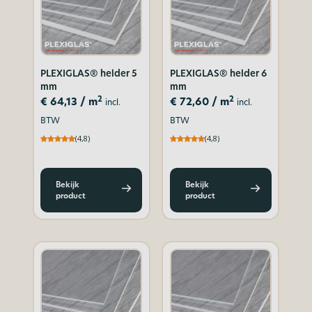
PLEXIGLAS® helder 5
PLEXIGLAS® helder 6
mm
mm
2
2
€
64,13
/ m
€
72,60
/ m
incl.
incl.
BTW
BTW
(4,8)
(4,8)
Bekijk
Bekijk
product
product