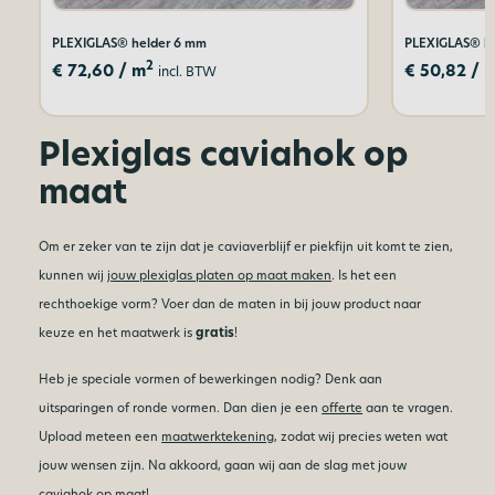
PLEXIGLAS® helder 6 mm
PLEXIGLAS® h
2
€
72,60
/ m
€
50,82
/ 
incl. BTW
Plexiglas caviahok op
maat
Om er zeker van te zijn dat je caviaverblijf er piekfijn uit komt te zien,
kunnen wij
jouw plexiglas platen op maat maken
. Is het een
rechthoekige vorm? Voer dan de maten in bij jouw product naar
keuze en het maatwerk is
gratis
!
Heb je speciale vormen of bewerkingen nodig? Denk aan
uitsparingen of ronde vormen. Dan dien je een
offerte
aan te vragen.
Upload meteen een
maatwerktekening
, zodat wij precies weten wat
jouw wensen zijn. Na akkoord, gaan wij aan de slag met jouw
caviahok op maat!