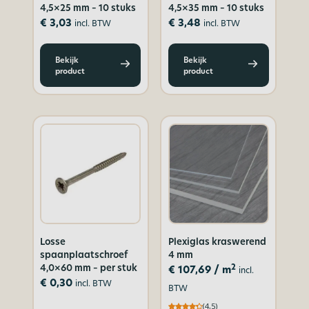
4,5×25 mm – 10 stuks
4,5×35 mm – 10 stuks
€
3,03
€
3,48
incl. BTW
incl. BTW
Bekijk
Bekijk
product
product
Losse
Plexiglas kraswerend
spaanplaatschroef
4 mm
4,0×60 mm – per stuk
2
€
107,69
/ m
incl.
€
0,30
incl. BTW
BTW
(4,5)