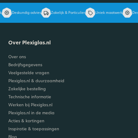
Deskundig advies
Zakelijk & Particulier
Uniek maatwerk
Deskun
Over Plexiglas.nl
Over ons
Bedrijfsgegevens
Veelgestelde vragen
Plexiglas.nl & duurzaamheid
Zakelijke bestelling
Technische informatie
Werken bij Plexiglas.nl
Plexiglas.nl in de media
Acties & kortingen
Inspiratie & toepassingen
Blog