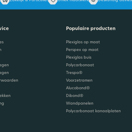
vice
Populaire producten
es
Plexiglas op maat
n
Perspex op maat
Plexiglas buis
agen
Polycarbonaat
ragen
Trespa®
orwaarden
Voorzetramen
Alucobond®
lekken
Dibond®
ing
Wandpanelen
Polycarbonaat kanaalplaten