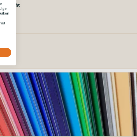
e
 overzicht
dige
ruiken
het