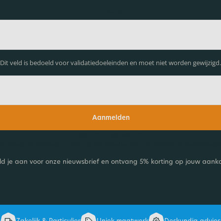
X/Twitter
Dit veld is bedoeld voor validatiedoeleinden en moet niet worden gewijzigd.
Aanmelden
Lees onze nieuwsbrief!
ntvang 5% korting en blijf op de hoogte van de laatste ontwikkelinge
d je aan voor onze nieuwsbrief en ontvang 5% korting op jouw aank
Zakelijk & Particulier
Uniek maatwerk
Deskundig advies