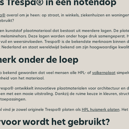
s Trespa® in een notendop
pa®
overal om je heen: op straat, in winkels, ziekenhuizen en wonin
ebruikt?
en kunststof plaatmateriaal dat bestaat uit meerdere lagen. De pla
 melaminehars. Deze lagen worden onder hoge druk samengeperst. Hie
 vuil en weersinvloeden. Trespa® is de bekendste merknaam binnen d
t Nederland en staat wereldwijd bekend om zijn hoogwaardige kwalite
erk onder de loep
zo bekend geworden dat veel mensen alle HPL- of
volkernplaat
simpel
heid van het materiaal.
Trespa® ontwikkelt innovatieve plaatmaterialen voor architectuur en 
n met een mooie uitstraling. Dankzij de ruime keuze in kleuren, str
e toepassingen.
.nl vind je zowel originele Trespa® platen als
HPL huismerk platen
. Het
voor wordt het gebruikt?