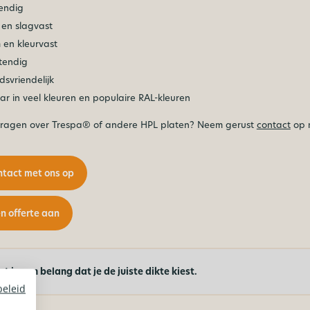
endig
 en slagvast
en kleurvast
tendig
svriendelijk
ar in veel kleuren en populaire RAL-kleuren
vragen over Trespa® of andere HPL platen? Neem gerust
contact
op m
tact met ons op
n offerte aan
et is van belang dat je de juiste dikte kiest.
beleid