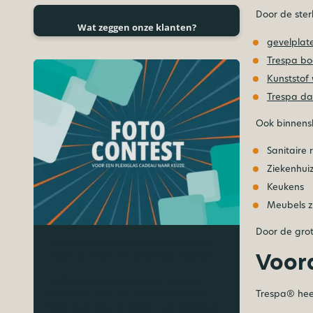
Door de ste
Wat zeggen onze klanten?
gevelplat
Trespa bo
Kunststof
Trespa da
Ook binnensh
Sanitaire 
Ziekenhui
Keukens
Meubels z
Door de gro
Doe mee aan onze Foto Contest en
Voor
maak kans op een prijs naar keuze!
Mail ons een foto van een project
Trespa® hee
waarbij je een van onze producten
hebt gebruikt. Vermeld in de mail jouw