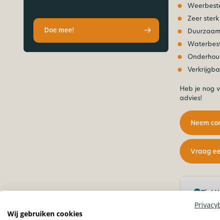
naam en het ordernummer.
Weerbest
Zeer sterk
Doe mee!
Duurzaam 
Waterbes
Onderhoud
Verkrijgba
Heb je nog 
advies!
Neem con
Vraag ee
Tip! H
Privacy
Wij gebruiken cookies