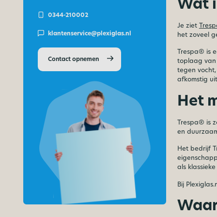
Wat i
0344-210002
Je ziet
Tres
klantenservice@plexiglas.nl
het zoveel g
Trespa® is e
Contact opnemen
toplaag van
tegen vocht,
afkomstig ui
Het m
Trespa® is 
en duurzaam
Het bedrijf 
eigenschappe
als klassiek
Bij Plexiglas
Waar