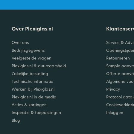
Over Plexiglas.nl
Klantenser
Over ons
Service & Advi
Bedrijfsgegevens
Openingstijde
Veelgestelde vragen
Retourneren
Plexiglas.nl & duurzaamheid
Sample aanvr
Zakelijke bestelling
Offerte aanv
Technische informatie
Algemene vo
Werken bij Plexiglas.nl
Privacy
Plexiglas.nl in de media
Protocol data
Acties & kortingen
Cookieverklar
Inspiratie & toepassingen
Inloggen
Blog