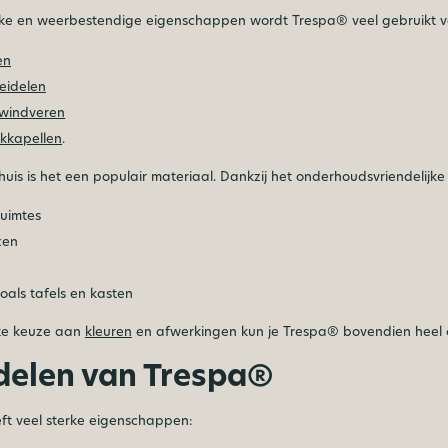
rke en weerbestendige eigenschappen wordt Trespa® veel gebruikt vo
en
eidelen
 windveren
kkapellen
.
uis is het een populair materiaal. Dankzij het onderhoudsvriendelijke
ruimtes
zen
oals tafels en kasten
te keuze aan
kleuren
en afwerkingen kun je Trespa® bovendien heel cr
delen van Trespa®
ft veel sterke eigenschappen: