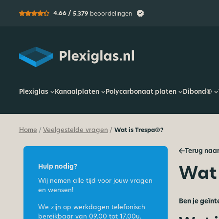
4.66 /
5.379
beoordelingen
Plexiglas
Plexiglas
Kanaalplaten
Polycarbonaat platen
Dibond®
Home
Veelgestelde vragen
Wat is Trespa®?
/
/
Terug naar
Wat 
Hulp nodig?
Wij nemen alle tijd voor jouw vragen
en wensen!
Ben je geïnt
We zijn op werkdagen telefonisch
bereikbaar van
09.00 tot 17.00u.