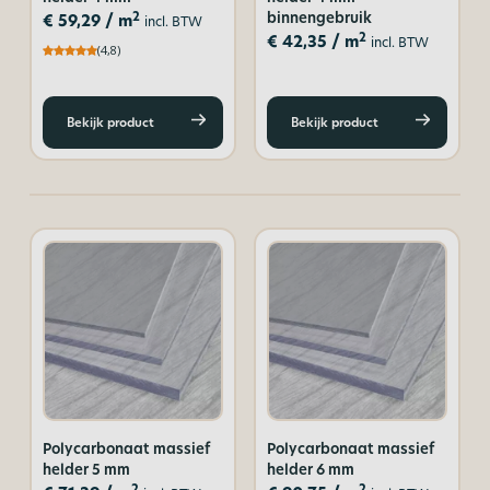
binnengebruik
2
€
59,29
/ m
incl. BTW
2
€
42,35
/ m
incl. BTW
(4,8)
Bekijk product
Bekijk product
Polycarbonaat massief
Polycarbonaat massief
helder 5 mm
helder 6 mm
2
2