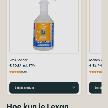
Pro Cleaner
Mendy antis
€
16,17
€
15,44
incl. BTW
inc
(5,0)
(4,8)
Bekijk product
Bekijk pr
Hoe kun je Lexan