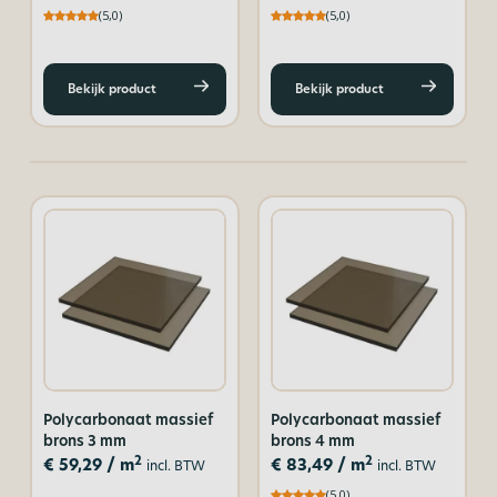
(5,0)
(5,0)
Bekijk product
Bekijk product
Polycarbonaat massief
Polycarbonaat massief
brons 3 mm
brons 4 mm
2
2
€
59,29
/ m
€
83,49
/ m
incl. BTW
incl. BTW
(5,0)