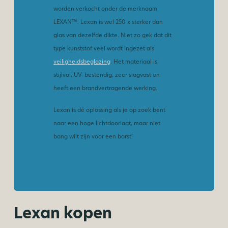
worden verkocht onder de merknaam
LEXAN™. Lexan is wel 250 x sterker dan
glas van dezelfde dikte. Niet zo gek dat dit
type kunststof veel wordt ingezet als
veiligheidsbeglazing
. Het materiaal is
stijlvol, UV-bestendig, zeer slagvast en
heeft een brandvertragende werking.
Lexan is dé oplossing als je op zoek bent
naar een hoge lichtdoorlaat, maar niet
bang wilt zijn voor een barst!
Lexan kopen