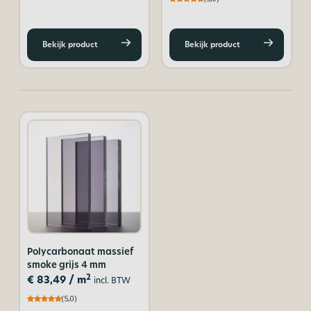
Bekijk product
Bekijk product
Polycarbonaat massief
smoke grijs 4 mm
2
€
83,49
/ m
incl. BTW
(5,0)