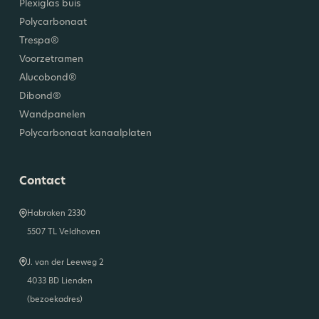
Plexiglas buis
Polycarbonaat
Trespa®
Voorzetramen
Alucobond®
Dibond®
Wandpanelen
Polycarbonaat kanaalplaten
Contact
Habraken 2330
5507 TL Veldhoven
J. van der Leeweg 2
4033 BD Lienden
(bezoekadres)