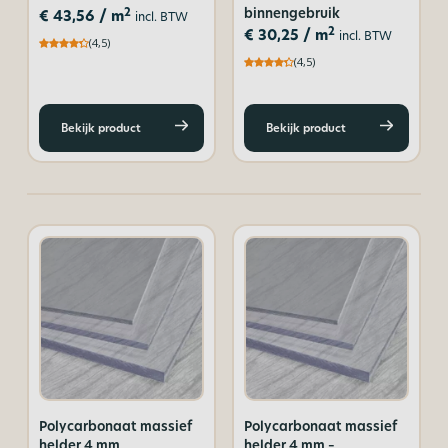
binnengebruik
2
€
43,56
/ m
incl. BTW
2
€
30,25
/ m
incl. BTW
(4,5)
(4,5)
Bekijk product
Bekijk product
Polycarbonaat massief
Polycarbonaat massief
helder 4 mm
helder 4 mm –