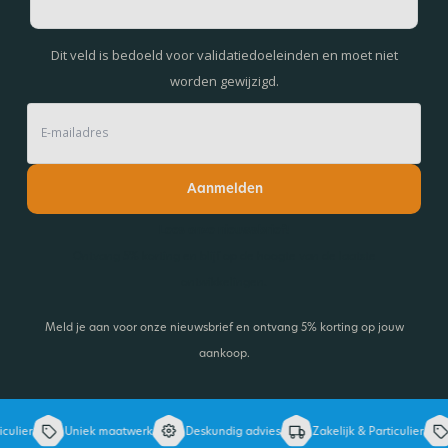
Dit veld is bedoeld voor validatiedoeleinden en moet niet
worden gewijzigd.
Aanmelden
Lees onze nieuwsbrief!
Ontvang 5% korting en blijf op de hoogte van de laatste
ontwikkelingen.
Meld je aan voor onze nieuwsbrief en ontvang 5% korting op jouw
aankoop.
ier
Uniek maatwerk
Deskundig advies
Zakelijk & Particulier
U