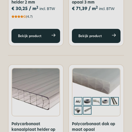
helder 2 mm
opaal 3 mm
2
2
€
30,25
/ m
€
71,39
/ m
incl. BTW
incl. BTW
(4,7)
Bekijk product
Bekijk product
Polycarbonaat
Polycarbonaat dak op
kanaalplaat helder op
maat opaal