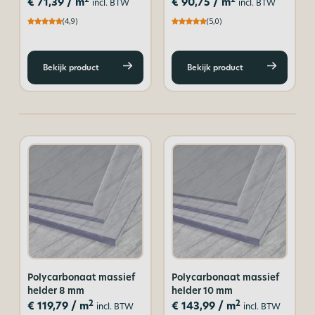
€
71,39
/ m
€
90,75
/ m
incl. BTW
incl. BTW
(4,9)
(5,0)
Bekijk product
Bekijk product
Polycarbonaat massief
Polycarbonaat massief
helder 8 mm
helder 10 mm
2
2
€
119,79
/ m
€
143,99
/ m
incl. BTW
incl. BTW