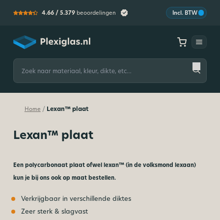
4.66 /
5.379
beoordelingen
Incl. BTW
Plexiglas
Zoeken
naar:
Lexan™ plaat
/
Home
Lexan™ plaat
Een polycarbonaat plaat ofwel lexan™ (in de volksmond lexaan)
kun je bij ons ook op maat
bestellen.
Verkrijgbaar in verschillende diktes
Zeer sterk & slagvast