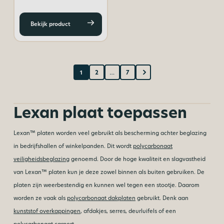
Bekijk product
1
2
…
7
Lexan plaat toepassen
Lexan™ platen worden veel gebruikt als bescherming achter beglazing
in bedrijfshallen of winkelpanden. Dit wordt
polycarbonaat
veiligheidsbeglazing
genoemd. Door de hoge kwaliteit en slagvastheid
van Lexan™ platen kun je deze zowel binnen als buiten gebruiken. De
platen zijn weerbestendig en kunnen wel tegen een stootje. Daarom
worden ze vaak als
polycarbonaat dakplaten
gebruikt. Denk aan
kunststof overkappingen
, afdakjes, serres, deurluifels of een
polycarbonaat carport
.