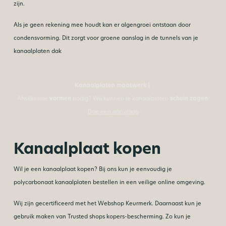
zijn.
Als je geen rekening mee houdt kan er algengroei ontstaan door
condensvorming. Dit zorgt voor groene aanslag in de tunnels van je
kanaalplaten dak
Kanaalplaten maatwerk |
Afwijkende
vormen
nodig? Wij kunnen je kanaalplaten
schuin zagen
.
Doe een aanvraag
Kanaalplaat kopen
Wil je een kanaalplaat kopen? Bij ons kun je eenvoudig je
polycarbonaat kanaalplaten bestellen in een veilige online omgeving.
Wij zijn gecertificeerd met het Webshop Keurmerk. Daarnaast kun je
gebruik maken van Trusted shops kopers-bescherming. Zo kun je