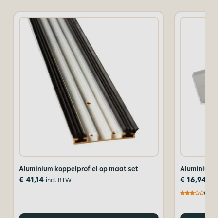
Aluminium koppelprofiel op maat set
Aluminium m
€
41,14
€
16,94
incl. BTW
inc
(3,0)