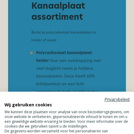
Kanaalplaat
assortiment
Bestel je polycarbonaat kanaalplaten in
helder of opaal.
Polycarbonaat kanaalplaat
helder
Voor een overkapping met
veel daglicht neem je heldere
kanaalplaten. Deze heeft 65%
lichtdoorlaat en een licht
gematteerde look. Je kijkt er dus
Privacybeleid
niet doorheen.
Wij gebruiken cookies
Polycarbonaat kanaalplaat
We kunnen deze plaatsen voor analyse van onze bezoekersgegevens, om
onze website te verbeteren, gepersonaliseerde inhoud te tonen en om u
opaal
Een kanaalplaat in opaal
een geweldige website-ervaring te bieden. Voor meer informatie over de
cookies die we gebruiken opent u de instellingen.
heeft minder lichtdoorlaat dan de
De gegevens worden verzameld voor het personaliseren van