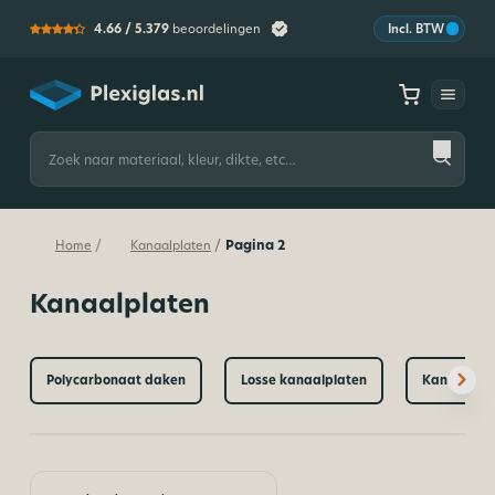
4.66 /
5.379
beoordelingen
Incl. BTW
Plexiglas
Zoeken
naar:
Pagina 2
/
/
Home
Kanaalplaten
Kanaalplaten
Polycarbonaat daken
Losse kanaalplaten
Kanaalplat