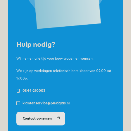
Hulp nodig?
Wij nemen alle tijd voor jouw vragen en wensen!
We zijn op werkdagen telefonisch bereikbaar van
09.00 tot
17.00u.
0344-210002
klantenservice@plexiglas.nl
Contact opnemen