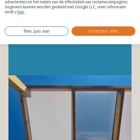
heldere polycarbonaat
advertenties en het meten van de effectiviteit van reclamecampagnes.
Gegevens kunnen worden gedeeld met Google LLC, meer informatie
dakplaten, namelijk 40%. Opalen
vindt u
hier
.
kanaalplaten worden ook wel
melkwit genoemd. Voor een wat
Nee, pas aan
Accepteer alles
wittere tint, kies je opalen
kanaalplaten.