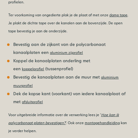
profielen.
Ter voorkoming van ongedierte plak je de plaat af met onze
damp tape
.
Je plakt de dichte tape over de kanalen aan de bovenzijde. De open
tape bevestig je aan de onderzijde.
Bevestig aan de zijkant van de polycarbonaat
kanaalplaten een
aluminium zijprofiel
Koppel de kanaalplaten onderling met
een
(tussenprofiel)
koppelprofiel
Bevestig de kanaalplaten aan de muur met
aluminium
muurprofiel
Dek de kopse kant (voorkant) van iedere kanaalplaat af
met
afsluitprofiel
Voor uitgebreide informatie over de verwerking lees je ‘
Hoe kan ik
polycarbonaat platen bevestigen?
‘. Ook onze
montagehandleiding
kan
je verder helpen.