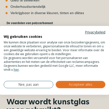
Goed te bewerken
Onderhoudsvriendelijk
Verkrijgbaar in diverse kleuren, tinten en diktes
De voordelen van polycarbonaat
Privacybeleid
250 keer sterker dan glas van dezelfde dikte
Wij gebruiken cookies
UV- en weerbestendig
We kunnen deze plaatsen voor analyse van onze bezoekersgegevens, om
Goed te bewerken
onze website te verbeteren, gepersonaliseerde inhoud te tonen en om u
een geweldige website-ervaring te bieden. Voor meer informatie over de
Onderhoudsvriendelijk
cookies die we gebruiken opent u de instellingen.
De gegevens worden verzameld voor het personaliseren van
Koud te buigen
advertenties en het meten van de effectiviteit van reclamecampagnes.
Verkrijgbaar in verschillende diktes en tinten
Gegevens kunnen worden gedeeld met Google LLC, meer informatie
vindt u
hier
.
Ben je op zoek naar een vrijwel onbreekbare of vandalismebestendige
oplossing? Dan is polycarbonaat de beste keuze. Staat een glasheldere
Nee, pas aan
Accepteer alles
uitstraling voorop? Kies dan voor plexiglas.
Waar wordt kunstglas