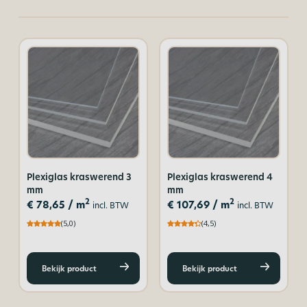
Plexiglas kraswerend 3
Plexiglas kraswerend 4
mm
mm
2
2
€
78,65
/ m
€
107,69
/ m
incl. BTW
incl. BTW
(5,0)
(4,5)
Bekijk product
Bekijk product