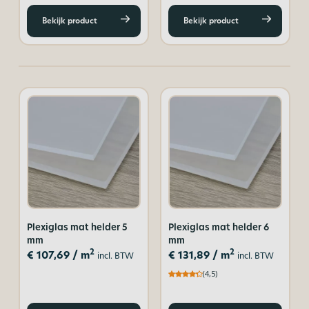
Bekijk product
Bekijk product
Plexiglas mat helder 5
Plexiglas mat helder 6
mm
mm
2
2
€
107,69
/ m
€
131,89
/ m
incl. BTW
incl. BTW
(4,5)