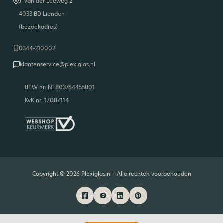
J. van der Leeweg 2
4033 BD Lienden
(bezoekadres)
0344-210002
klantenservice@plexiglas.nl
BTW nr: NL803764455B01
KvK nr: 17087114
Copyright © 2026 Plexiglas.nl - Alle rechten voorbehouden