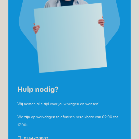
Hulp nodig?
Wij nemen alle tijd voor jouw vragen en wensen!
We zijn op werkdagen telefonisch bereikbaar van
09.00 tot
17.00u.
0344-210002