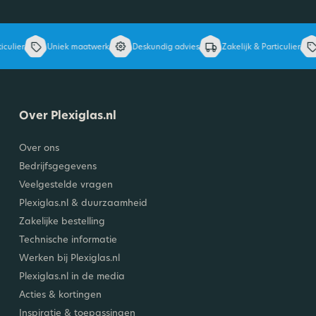
lier
Uniek maatwerk
Deskundig advies
Zakelijk & Particulier
U
Over Plexiglas.nl
Over ons
Bedrijfsgegevens
Veelgestelde vragen
Plexiglas.nl & duurzaamheid
Zakelijke bestelling
Technische informatie
Werken bij Plexiglas.nl
Plexiglas.nl in de media
Acties & kortingen
Inspiratie & toepassingen