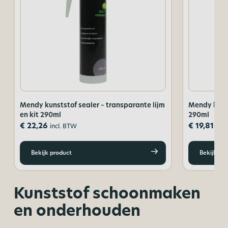
Mendy kunststof sealer – transparante lijm
Mendy kunst
en kit 290ml
290ml
€
22,26
€
19,81
incl. BTW
incl
Bekijk product
Bekijk pr
Kunststof schoonmaken
en onderhouden