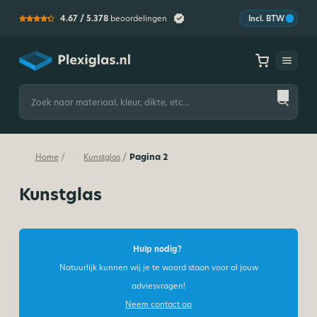
4.67 /
5.378
beoordelingen
Incl. BTW
Plexiglas
Zoeken
naar:
Pagina 2
/
/
Home
Kunstglas
Kunstglas
Hulp nodig?
Natuurlijk kunnen wij je te woord staan voor al jouw
adviesvragen!
Neem contact op