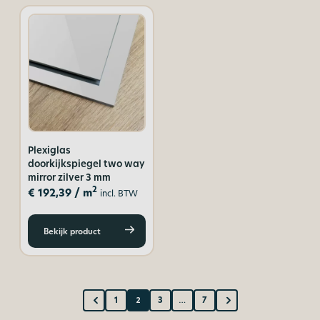
Plexiglas
doorkijkspiegel two way
mirror zilver 3 mm
2
€
192,39
/ m
incl. BTW
Bekijk product
1
2
3
…
7