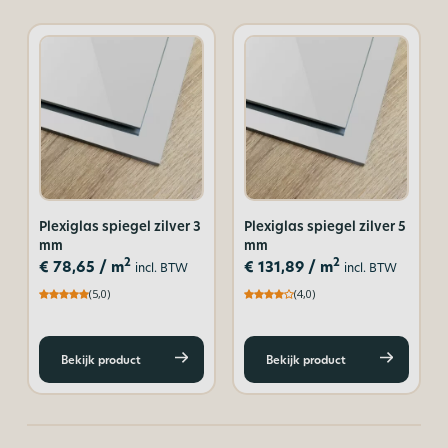
Plexiglas spiegel zilver 3
Plexiglas spiegel zilver 5
mm
mm
2
2
€
78,65
/ m
€
131,89
/ m
incl. BTW
incl. BTW
(5,0)
(4,0)
Bekijk product
Bekijk product