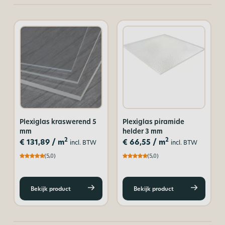
Plexiglas kraswerend 5
Plexiglas piramide
mm
helder 3 mm
2
2
€
131,89
/ m
€
66,55
/ m
incl. BTW
incl. BTW
(5,0)
(5,0)
Bekijk product
Bekijk product