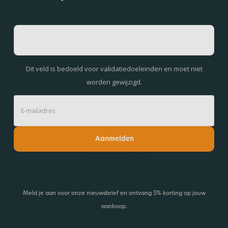
Name
Dit veld is bedoeld voor validatiedoeleinden en moet niet
worden gewijzigd.
Aanmelden
Lees onze nieuwsbrief!
Ontvang 5% korting en blijf op de hoogte van de laatste ontwikkelingen.
Meld je aan voor onze nieuwsbrief en ontvang 5% korting op jouw
aankoop.