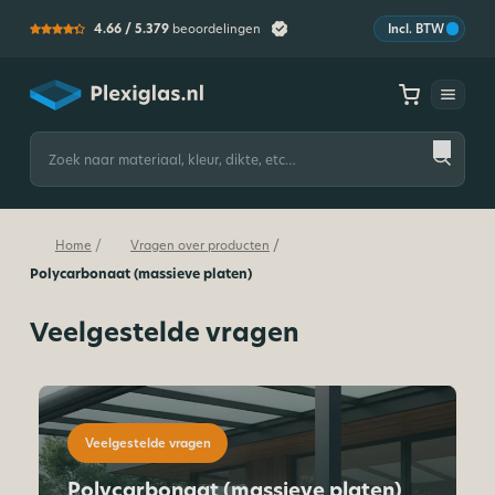
4.66 /
5.379
beoordelingen
Incl. BTW
Plexiglas
Zoeken
naar:
/
/
Home
Vragen over producten
Polycarbonaat (massieve platen)
Veelgestelde vragen
Veelgestelde vragen
Polycarbonaat (massieve platen)