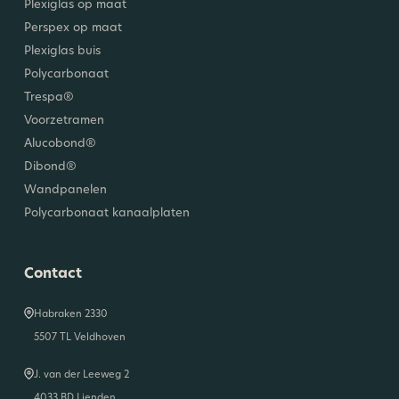
Plexiglas op maat
Perspex op maat
Plexiglas buis
Polycarbonaat
Trespa®
Voorzetramen
Alucobond®
Dibond®
Wandpanelen
Polycarbonaat kanaalplaten
Contact
Habraken 2330
5507 TL Veldhoven
J. van der Leeweg 2
4033 BD Lienden