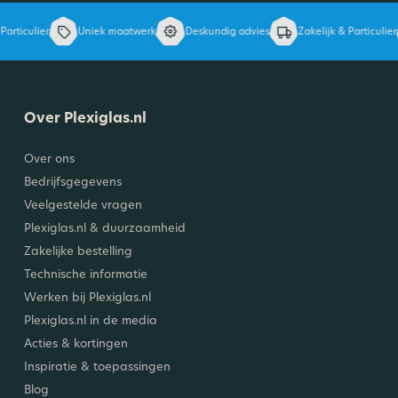
articulier
Uniek maatwerk
Deskundig advies
Zakelijk & Particulier
Over Plexiglas.nl
Over ons
Bedrijfsgegevens
Veelgestelde vragen
Plexiglas.nl & duurzaamheid
Zakelijke bestelling
Technische informatie
Werken bij Plexiglas.nl
Plexiglas.nl in de media
Acties & kortingen
Inspiratie & toepassingen
Blog