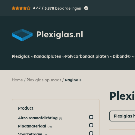
4.67 /
5.378
beoordelingen
Plexiglas
Plexiglas
Kanaalplaten
Polycarbonaat platen
Dibond®
Home
Plexiglas op maat
Pagina 3
/
/
Plex
Product
Plexiglas 
Airco raamafdichting
(1)
Plaatmateriaal
(71)
Voorzetraam
(2)