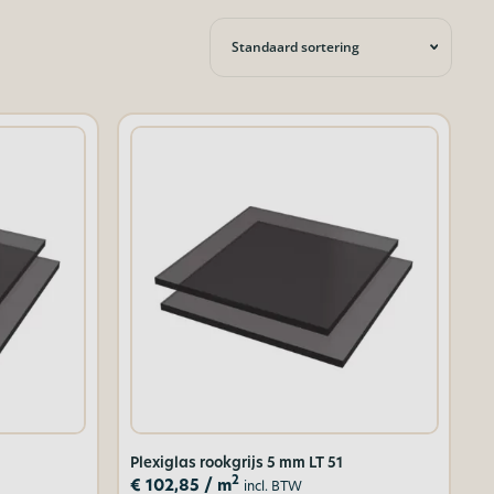
Plexiglas rookgrijs 5 mm LT 51
2
€
102,85
/ m
incl. BTW