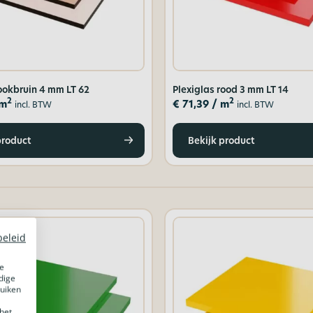
rookbruin 4 mm LT 62
Plexiglas rood 3 mm LT 14
2
2
 m
€
71,39
/ m
incl. BTW
incl. BTW
product
Bekijk product
beleid
e
dige
ruiken
het