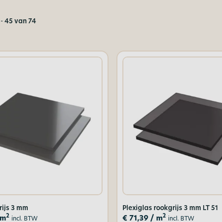
-
45 van 74
rijs 3 mm
Plexiglas rookgrijs 3 mm LT 51
2
2
 m
€
71,39
/ m
incl. BTW
incl. BTW