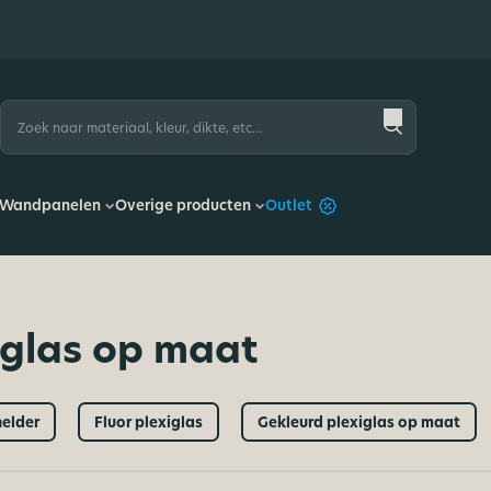
Zoeken
naar:
Wandpanelen
Overige producten
Outlet
iglas op maat
helder
Fluor plexiglas
Gekleurd plexiglas op maat