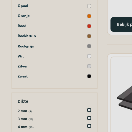
Opaal
Oranje
Bekijk 
Rood
Rookbruin
Rookgrijs
Wit
Zilver
Zwart
Dikte
2 mm
(5)
3 mm
(21)
4 mm
(10)