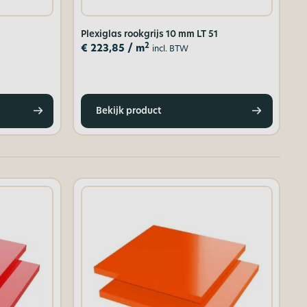
Plexiglas rookgrijs 10 mm LT 51
2
€
223,85
/ m
incl. BTW
Bekijk product