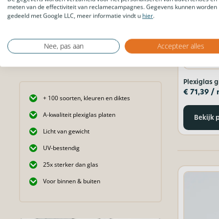
meten van de effectiviteit van reclamecampagnes. Gegevens kunnen worden
gedeeld met Google LLC, meer informatie vindt u
hier
.
Nee, pas aan
Accepteer alles
Plexiglas 
€
71,39
/ 
+ 100 soorten, kleuren en diktes
A-kwaliteit plexiglas platen
Bekijk 
Licht van gewicht
UV-bestendig
25x sterker dan glas
Voor binnen & buiten