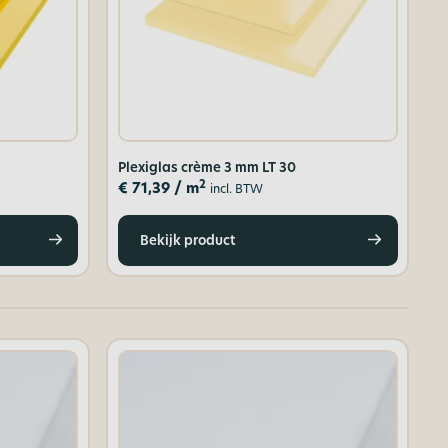
Plexiglas crème 3 mm LT 30
2
€
71,39
/ m
incl. BTW
Bekijk product