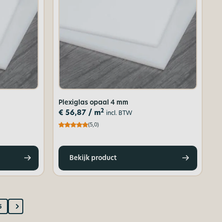
Plexiglas opaal 4 mm
2
€
56,87
/ m
incl. BTW
(5,0)
Bekijk product
5