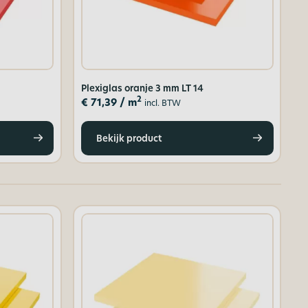
Plexiglas oranje 3 mm LT 14
2
€
71,39
/ m
incl. BTW
Bekijk product