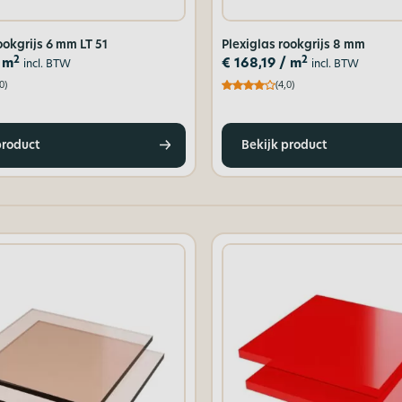
ookgrijs 6 mm LT 51
Plexiglas rookgrijs 8 mm
2
2
 m
€
168,19
/ m
incl. BTW
incl. BTW
0)
(4,0)
product
Bekijk product