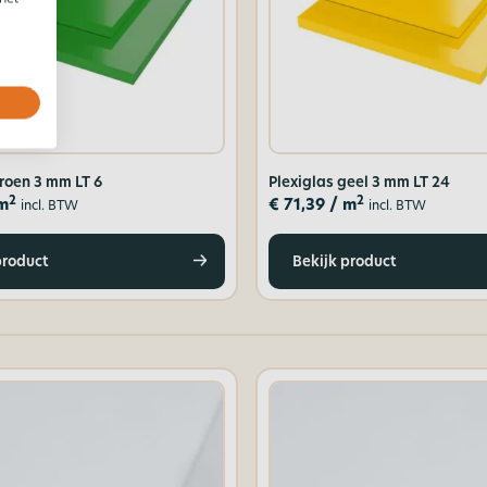
groen 3 mm LT 6
Plexiglas geel 3 mm LT 24
2
2
m
€
71,39
/ m
incl. BTW
incl. BTW
product
Bekijk product