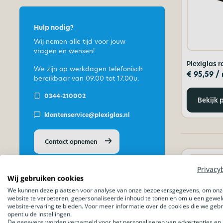
Hulp nodig?
Wij nemen alle tijd voor jouw
vragen en wensen!
Plexiglas 
We zijn op werkdagen telefonisch
€
95,59
/
bereikbaar van
09.00 tot 17.00u.
0344-210002
Bekijk 
klantenservice@plexiglas.nl
Contact opnemen
Privacy
Wij gebruiken cookies
We kunnen deze plaatsen voor analyse van onze bezoekersgegevens, om onz
website te verbeteren, gepersonaliseerde inhoud te tonen en om u een gewel
website-ervaring te bieden. Voor meer informatie over de cookies die we geb
opent u de instellingen.
De gegevens worden verzameld voor het personaliseren van advertenties en 