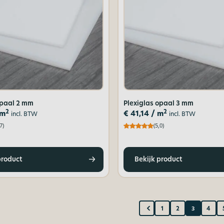
opaal 2 mm
Plexiglas opaal 3 mm
2
2
 m
€
41,14
/ m
incl. BTW
incl. BTW
7)
(5,0)
product
Bekijk product
3
1
2
4