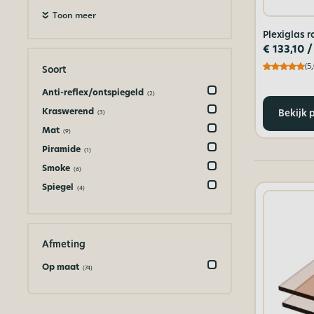
Toon meer
Plexiglas r
€
133,10
/
(5,
Soort
Anti-reflex/ontspiegeld
(2)
Kraswerend
Bekijk 
(3)
Mat
(9)
Piramide
(1)
Smoke
(6)
Spiegel
(4)
Afmeting
Op maat
(74)